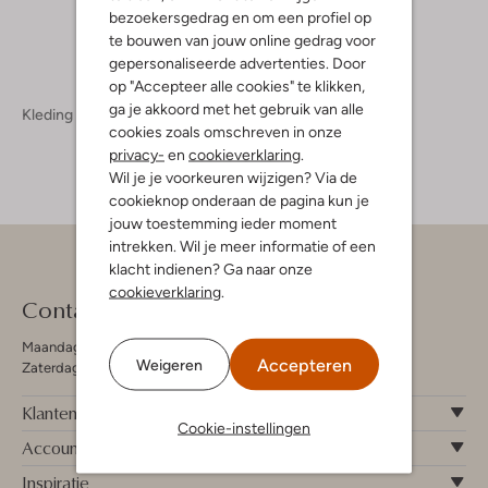
bezoekersgedrag en om een profiel op
te bouwen van jouw online gedrag voor
gepersonaliseerde advertenties. Door
op "Accepteer alle cookies" te klikken,
ga je akkoord met het gebruik van alle
Kleding
Broeken
Broeken Dames
cookies zoals omschreven in onze
privacy-
en
cookieverklaring
.
Wil je je voorkeuren wijzigen? Via de
cookieknop onderaan de pagina kun je
jouw toestemming ieder moment
intrekken. Wil je meer informatie of een
klacht indienen? Ga naar onze
cookieverklaring
.
Contact
Maandag - Vrijdag 09:00 - 19:00 uur
Accepteren
Weigeren
Zaterdag 09:00 - 17:00 uur
Klantenservice
Cookie-instellingen
Account
Inspiratie