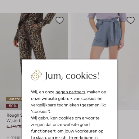
Jum, cookies!
Wij, en onze
negen partners
, maken op
onze website gebruik van cookies en
Laatste item
Laatste items
vergelijkbare technieken (gezamenlijk:
-50%
-60%
"cookies").
Rough Studios
Rough Studios
Wij gebruiken cookies om ervoor te
Wijde broek
Short
zorgen dat onze website goed
€ 149,95
€ 74,95
€ 109,95
€ 43,99
functioneert, om jouw voorkeuren op
+ meer kleuren
te slaan, om inzicht te verkrijgen in