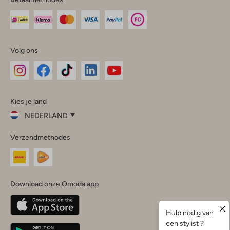
Volg ons
Omoda
Omoda
Omoda
Omoda
Omoda
Kies je land
Instagram
Facebook
TikTok
LinkedIn
YouTube
NEDERLAND
Kies
Verzendmethodes
je
Sluit
land
Nederland
België
(Nederlands)
Download onze Omoda app
Belgique
(Français)
Deutschland