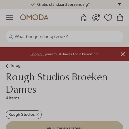
Gratis standaard verzending*
Menu
Shop nu:
jouw must-haves tot 70% korting!
Terug
Rough Studios
Broeken
Dames
4 items
Rough Studios
Filter en sorteer