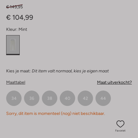
€ 149,95
€ 104,99
Kleur:
Mint
Kies je maat:
Dit item valt normaal, kies je eigen maat
Maattabel
Maat uitverkocht?
34
36
38
40
42
44
Sorry, dit item is momenteel (nog) niet beschikbaar.
Favoriet