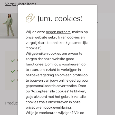
Vergelijkbare items
Jum, cookies!
Maatadvies
Taylie is 1 meter 64 lang en draagt maat 36.
De
pasvorm is
straight
.
Wij, en onze
negen partners
, maken op
onze website gebruik van cookies en
vergelijkbare technieken (gezamenlijk:
"cookies").
Wij gebruiken cookies om ervoor te
zorgen dat onze website goed
Gratis verzending
vanaf €75,-
functioneert, om jouw voorkeuren op
te slaan, om inzicht te verkrijgen in
Gratis retourneren
binnen 30 dagen*
bezoekersgedrag en om een profiel op
Betaal achteraf
met Klarna
te bouwen van jouw online gedrag voor
gepersonaliseerde advertenties. Door
op "Accepteer alle cookies" te klikken,
ga je akkoord met het gebruik van alle
cookies zoals omschreven in onze
Product informatie
privacy-
en
cookieverklaring
.
Wil je je voorkeuren wijzigen? Via de