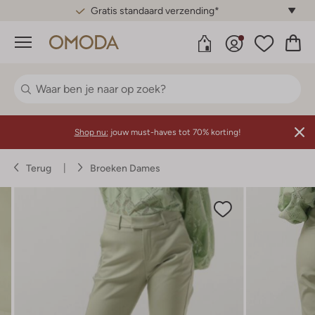
Gratis standaard verzending*
Menu
Shop nu:
jouw must-haves tot 70% korting!
Terug
Broeken Dames