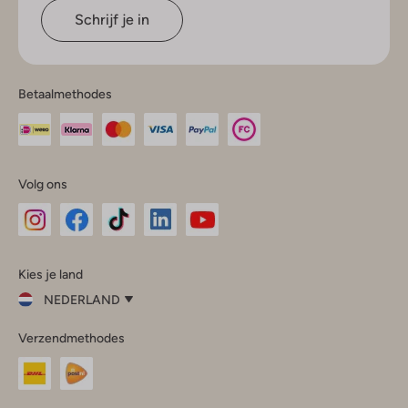
Schrijf je in
Betaalmethodes
Volg ons
Omoda
Omoda
Omoda
Omoda
Omoda
Kies je land
Instagram
Facebook
TikTok
LinkedIn
YouTube
NEDERLAND
Kies
Verzendmethodes
je
Sluit
land
Nederland