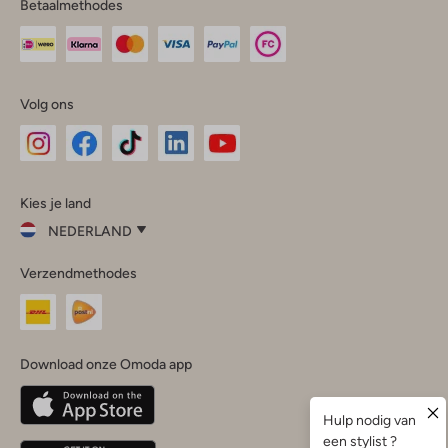
Betaalmethodes
Volg ons
Omoda
Omoda
Omoda
Omoda
Omoda
Kies je land
Instagram
Facebook
TikTok
LinkedIn
YouTube
NEDERLAND
Kies
Verzendmethodes
je
Sluit
land
Nederland
België
(Nederlands)
Download onze Omoda app
Belgique
(Français)
Deutschland