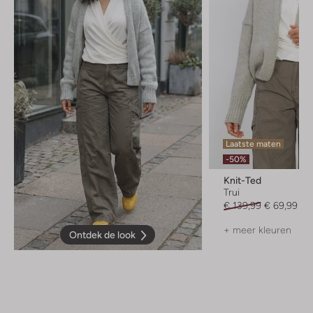
Laatste maten
-50%
Knit-Ted
Trui
€ 139,99
€ 69,99
+ meer kleuren
Ontdek de look