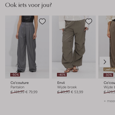
Ook iets voor jou?
Laatste
-50%
-40%
-30%
Co'couture
Envii
Co'cou
Pantalon
Wijde broek
Wijde 
€ 159,99
€ 79,99
€ 89,99
€ 53,99
€ 129,
+ meer