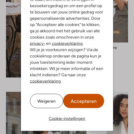
bezoekersgedrag en om een profiel op
te bouwen van jouw online gedrag voor
gepersonaliseerde advertenties. Door
op "Accepteer alle cookies" te klikken,
ga je akkoord met het gebruik van alle
Laatste items
cookies zoals omschreven in onze
privacy-
en
cookieverklaring
.
Co'couture
Wil je je voorkeuren wijzigen? Via de
Top
cookieknop onderaan de pagina kun je
€ 79,99
jouw toestemming ieder moment
intrekken. Wil je meer informatie of een
Ontdek de look
klacht indienen? Ga naar onze
cookieverklaring
.
Accepteren
Weigeren
Cookie-instellingen