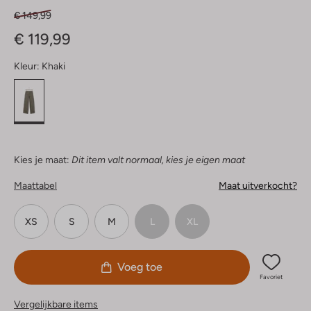
€ 149,99
€ 119,99
Kleur:
Khaki
Kies je maat:
Dit item valt normaal, kies je eigen maat
Maattabel
Maat uitverkocht?
XS
S
M
L
XL
Voeg toe
Favoriet
Vergelijkbare items