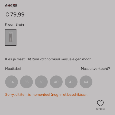
€ 99,95
€ 79,99
Kleur:
Bruin
Kies je maat:
Dit item valt normaal, kies je eigen maat
Maattabel
Maat uitverkocht?
34
36
38
40
42
44
Sorry, dit item is momenteel (nog) niet beschikbaar.
Favoriet