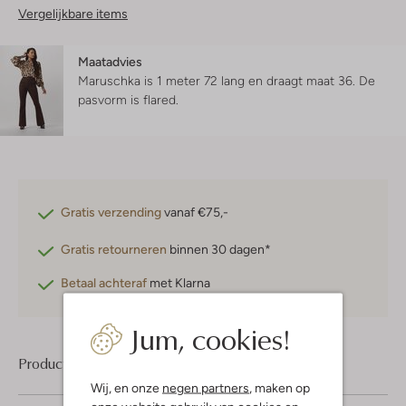
Vergelijkbare items
Maatadvies
Maruschka is 1 meter 72 lang en draagt maat 36.
De
pasvorm is
flared
.
Gratis verzending
vanaf €75,-
Gratis retourneren
binnen 30 dagen*
Betaal achteraf
met Klarna
Jum, cookies!
Product informatie
Wij, en onze
negen partners
, maken op