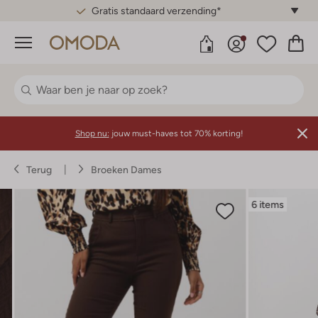
Gratis standaard verzending*
Menu
Shop nu:
jouw must-haves tot 70% korting!
Terug
Broeken Dames
6 items