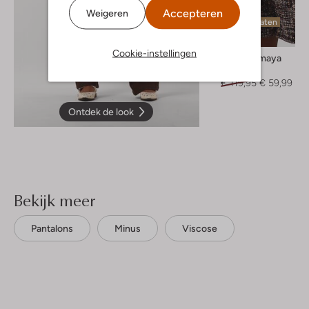
Accepteren
Weigeren
Laatste maten
-50%
Cookie-instellingen
Studio Amaya
Jack
€ 119,95
€ 59,99
Ontdek de look
Bekijk meer
Pantalons
Minus
Viscose