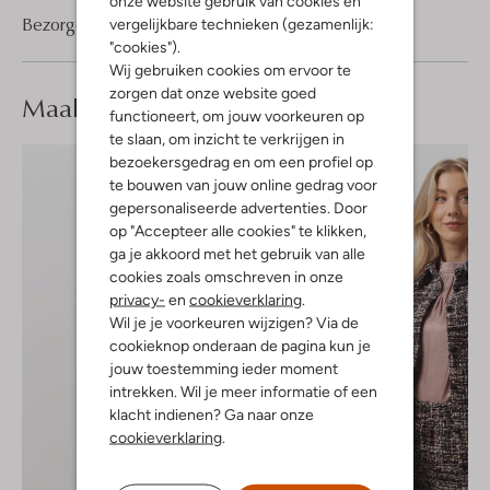
onze website gebruik van cookies en
Bezorgen & retourneren
vergelijkbare technieken (gezamenlijk:
"cookies").
Wij gebruiken cookies om ervoor te
zorgen dat onze website goed
Maak je
look compleet
functioneert, om jouw voorkeuren op
te slaan, om inzicht te verkrijgen in
bezoekersgedrag en om een profiel op
te bouwen van jouw online gedrag voor
gepersonaliseerde advertenties. Door
op "Accepteer alle cookies" te klikken,
ga je akkoord met het gebruik van alle
cookies zoals omschreven in onze
privacy-
en
cookieverklaring
.
Wil je je voorkeuren wijzigen? Via de
cookieknop onderaan de pagina kun je
jouw toestemming ieder moment
intrekken. Wil je meer informatie of een
klacht indienen? Ga naar onze
cookieverklaring
.