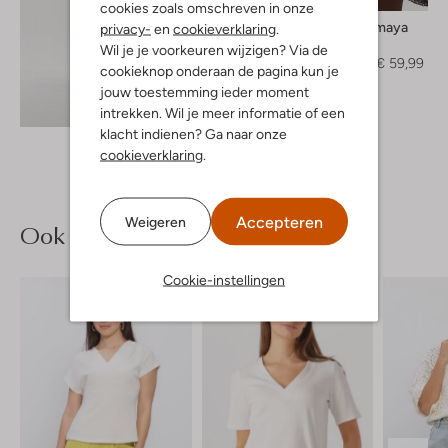
cookies zoals omschreven in onze
Studio Amaya
privacy-
en
cookieverklaring
.
Jack
Wil je je voorkeuren wijzigen? Via de
€ 119,95
€ 59,99
cookieknop onderaan de pagina kun je
jouw toestemming ieder moment
Ontdek de look
intrekken. Wil je meer informatie of een
klacht indienen? Ga naar onze
cookieverklaring
.
Accepteren
Weigeren
Ook iets voor jou?
Cookie-instellingen