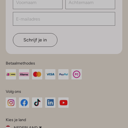
Schrijf je in
Betaalmethodes
Volg ons
Omoda
Omoda
Omoda
Omoda
Omoda
Kies je land
Instagram
Facebook
TikTok
LinkedIn
YouTube
NEDERLAND