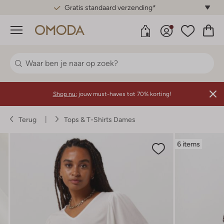
Gratis standaard verzending*
Menu
Shop nu:
jouw must-haves tot 70% korting!
Terug
Tops & T-Shirts Dames
6 items