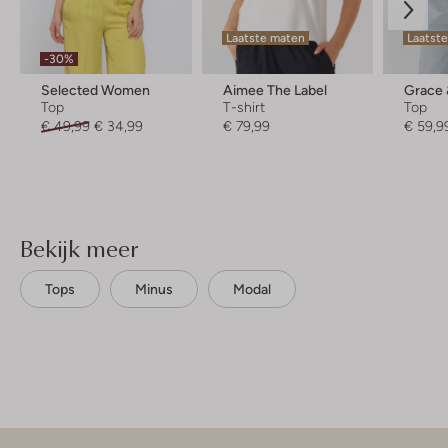
Laatste maten
Laatst
-30%
Selected Women
Aimee The Label
Grace 
Top
T-shirt
Top
€ 49,99
€ 34,99
€ 79,99
€ 59,9
Bekijk meer
Tops
Minus
Modal