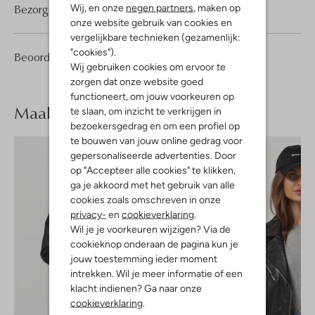
Bezorgen & retourneren
Wij, en onze
negen partners
, maken op
onze website gebruik van cookies en
vergelijkbare technieken (gezamenlijk:
"cookies").
5
4
Beoordelingen
(5)
4
/5
Wij gebruiken cookies om ervoor te
Sterren
zorgen dat onze website goed
functioneert, om jouw voorkeuren op
Maak je
look compleet
te slaan, om inzicht te verkrijgen in
bezoekersgedrag en om een profiel op
te bouwen van jouw online gedrag voor
gepersonaliseerde advertenties. Door
op "Accepteer alle cookies" te klikken,
ga je akkoord met het gebruik van alle
cookies zoals omschreven in onze
privacy-
en
cookieverklaring
.
Wil je je voorkeuren wijzigen? Via de
cookieknop onderaan de pagina kun je
jouw toestemming ieder moment
intrekken. Wil je meer informatie of een
klacht indienen? Ga naar onze
cookieverklaring
.