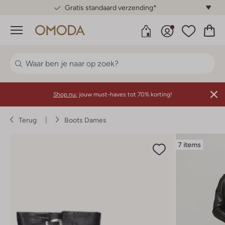
Gratis standaard verzending*
Menu
Shop nu:
jouw must-haves tot 70% korting!
Terug
Boots Dames
7 items