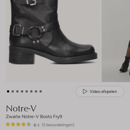
Video afspelen
Notre-V
Zwarte Notre-V Boots Fry9
4
5
4
/5
(5 beoordelingen)