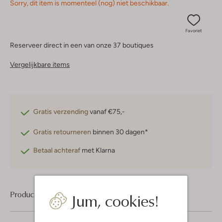
Sorry, dit item is momenteel (nog) niet beschikbaar.
Favoriet
Reserveer direct in een van onze 37 boutiques
Vergelijkbare items
Gratis verzending
vanaf €75,-
Gratis retourneren
binnen 30 dagen*
Betaal achteraf
met Klarna
Product informatie
Jum, cookies!