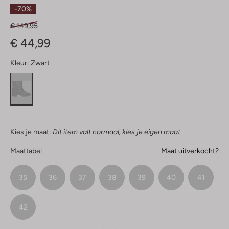
Sterren
-70%
€ 149,95
€ 44,99
Kleur:
Zwart
Kies je maat:
Dit item valt normaal, kies je eigen maat
Maattabel
Maat uitverkocht?
35
36
37
38
39
40
41
42