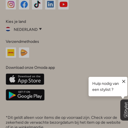
Omoda
Omoda
Omoda
Omoda
Omoda
Kies je land
Instagram
Facebook
TikTok
LinkedIn
YouTube
NEDERLAND
Kies
Verzendmethodes
je
Sluit
land
Nederland
België
(Nederlands)
Download onze Omoda app
Belgique
(Français)
Deutschland
*Dit geldt alleen voor items die op voorraad zijn. Check voor de
zekerheid de verwachte bezorgdatum bij het item op de website
of in je winkelmandje.