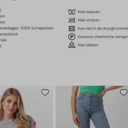
t
Niet wassen
fen
Niet strijken
eer
ercentages:
100% Schapenleer
Kan niet in de droogtromme
ansluitend
Gewone chemische reinigi
Hals
Niet bleken
t