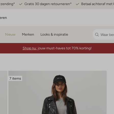
erzending*
Gratis 30 dagen retourneren*
Betaal achteraf met 
eren
Nieuw
Merken
Looks & inspiratie
Shop nu:
jouw must-haves tot 70% korting!
7 items