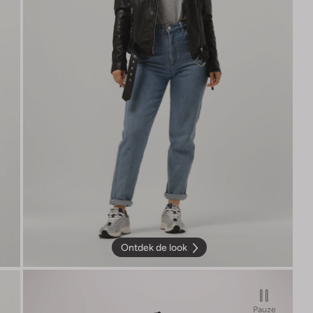
Ontdek de look
Pauze