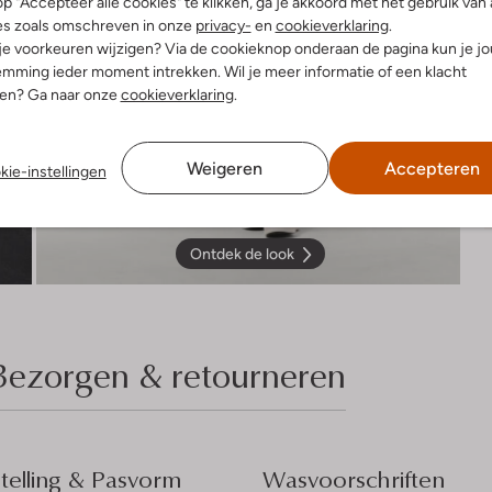
p "Accepteer alle cookies" te klikken, ga je akkoord met het gebruik van 
es zoals omschreven in onze
privacy-
en
cookieverklaring
.
 je voorkeuren wijzigen? Via de cookieknop onderaan de pagina kun je j
mming ieder moment intrekken. Wil je meer informatie of een klacht
nen? Ga naar onze
cookieverklaring
.
Weigeren
Accepteren
kie-instellingen
Ontdek de look
Bezorgen & retourneren
elling & Pasvorm
Wasvoorschriften