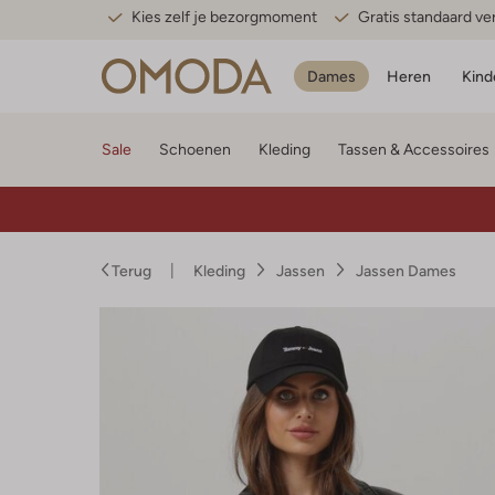
Kies zelf je bezorgmoment
Gratis standaard v
Dames
Heren
Kind
Sale
Schoenen
Kleding
Tassen & Accessoires
Terug
Kleding
Jassen
Jassen Dames