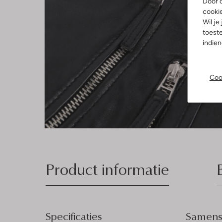
Door o
cooki
Wil je
toeste
indie
Coo
Product informatie
Specificaties
Samenst