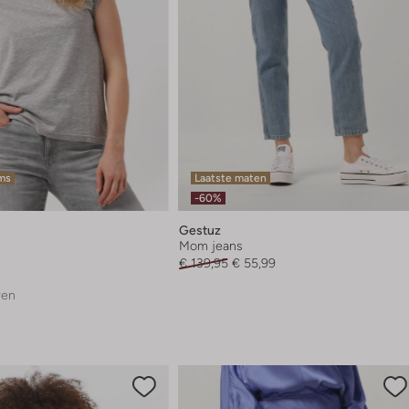
ems
Laatste maten
-60%
Gestuz
Mom jeans
€ 139,95
€ 55,99
ren