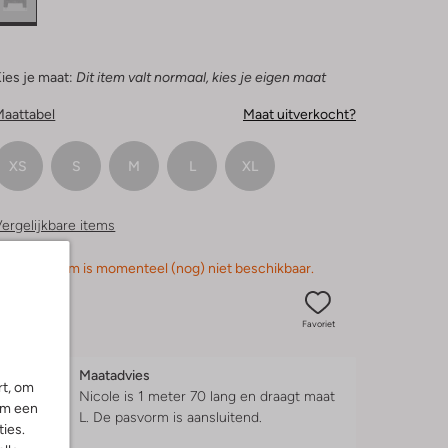
ies je maat:
Dit item valt normaal, kies je eigen maat
Maattabel
Maat uitverkocht?
XS
S
M
L
XL
ergelijkbare items
orry, dit item is momenteel (nog) niet beschikbaar.
Favoriet
Maatadvies
rt, om
Nicole is 1 meter 70 lang en draagt maat
om een
L.
De pasvorm is
aansluitend
.
ies.