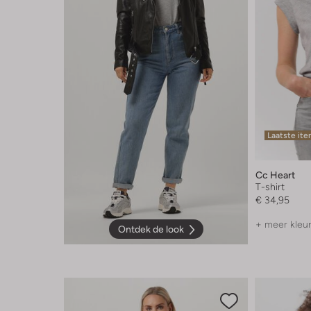
Laatste it
Cc Heart
T-shirt
€ 34,95
+ meer kleu
Ontdek de look