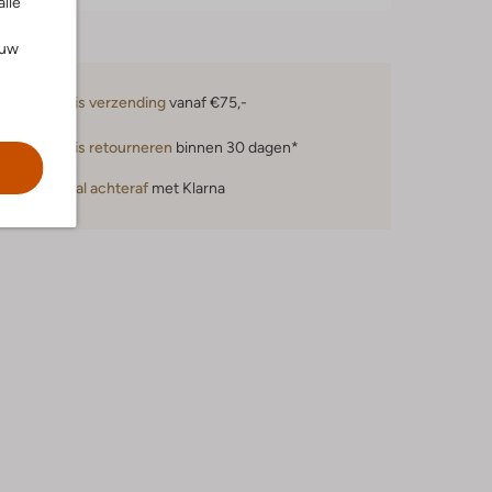
alle
ouw
Gratis verzending
vanaf €75,-
Gratis retourneren
binnen 30 dagen*
Betaal achteraf
met Klarna