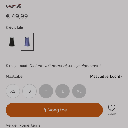
€ 124,95
€ 49,99
Kleur:
Lila
Kies je maat:
Dit item valt normaal, kies je eigen maat
Maattabel
Maat uitverkocht?
XS
S
M
L
XL
Voeg toe
Favoriet
Vergelijkbare items