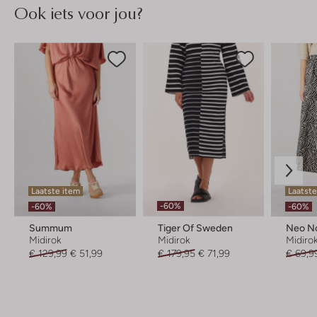
Ook iets voor jou?
Laatste item
Laatst
-60%
-60%
-60%
Summum
Tiger Of Sweden
Neo No
Midirok
Midirok
Midiro
€ 129,99
€ 51,99
€ 179,95
€ 71,99
€ 69,9