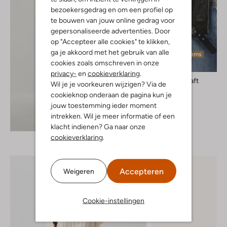
bezoekersgedrag en om een profiel op
te bouwen van jouw online gedrag voor
gepersonaliseerde advertenties. Door
op "Accepteer alle cookies" te klikken,
ga je akkoord met het gebruik van alle
Laatste items
cookies zoals omschreven in onze
privacy-
en
cookieverklaring
.
Goosecraft
Wil je je voorkeuren wijzigen? Via de
Leren jas
cookieknop onderaan de pagina kun je
€ 299,95
jouw toestemming ieder moment
intrekken. Wil je meer informatie of een
Ontdek de look
klacht indienen? Ga naar onze
cookieverklaring
.
Accepteren
Weigeren
Cookie-instellingen