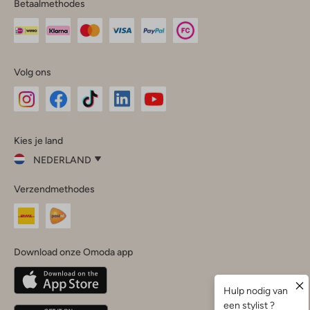
Betaalmethodes
Volg ons
Omoda
Omoda
Omoda
Omoda
Omoda
Kies je land
Instagram
Facebook
TikTok
LinkedIn
YouTube
NEDERLAND
Kies
Verzendmethodes
je
Sluit
land
Nederland
België
(Nederlands)
Download onze Omoda app
Belgique
(Français)
Deutschland