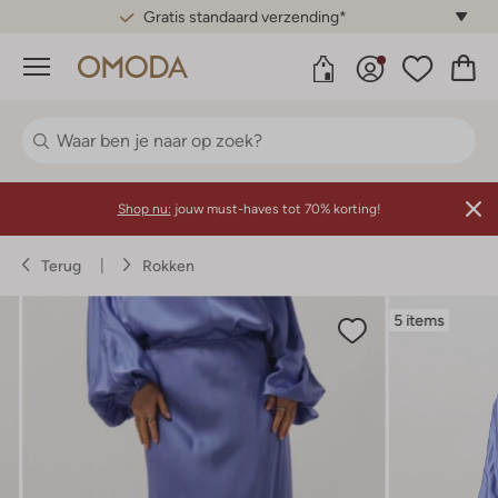
Gratis standaard verzending*
Menu
Shop nu:
jouw must-haves tot 70% korting!
Terug
Rokken
5 items