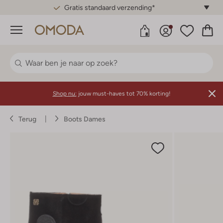
Gratis standaard verzending*
Menu
Shop nu:
jouw must-haves tot 70% korting!
Terug
Boots Dames