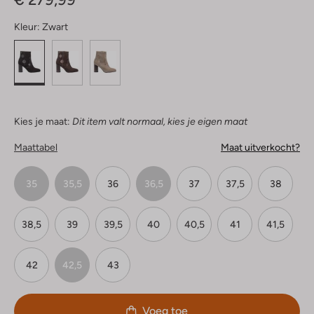
Kleur:
Zwart
Kies je maat:
Dit item valt normaal, kies je eigen maat
Maattabel
Maat uitverkocht?
35
35,5
36
36,5
37
37,5
38
38,5
39
39,5
40
40,5
41
41,5
42
42,5
43
Voeg toe