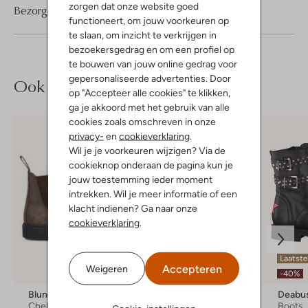
zorgen dat onze website goed
Bezorgen & retourneren
functioneert, om jouw voorkeuren op
te slaan, om inzicht te verkrijgen in
bezoekersgedrag en om een profiel op
te bouwen van jouw online gedrag voor
gepersonaliseerde advertenties. Door
Ook iets voor jou?
op "Accepteer alle cookies" te klikken,
ga je akkoord met het gebruik van alle
cookies zoals omschreven in onze
privacy-
en
cookieverklaring
.
Wil je je voorkeuren wijzigen? Via de
cookieknop onderaan de pagina kun je
jouw toestemming ieder moment
intrekken. Wil je meer informatie of een
klacht indienen? Ga naar onze
cookieverklaring
.
Laatste
Accepteren
Weigeren
-40%
Blundstone
Gabor
Deabu
Chelsea boots
Chelsea boots
Boots