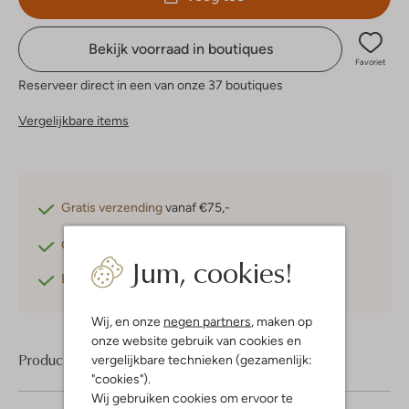
Bekijk voorraad in boutiques
Favoriet
Reserveer direct in een van onze 37 boutiques
Vergelijkbare items
Gratis verzending
vanaf €75,-
Gratis retourneren
binnen 30 dagen*
Jum, cookies!
Betaal achteraf
met Klarna
Wij, en onze
negen partners
, maken op
onze website gebruik van cookies en
Product informatie
vergelijkbare technieken (gezamenlijk:
"cookies").
Wij gebruiken cookies om ervoor te