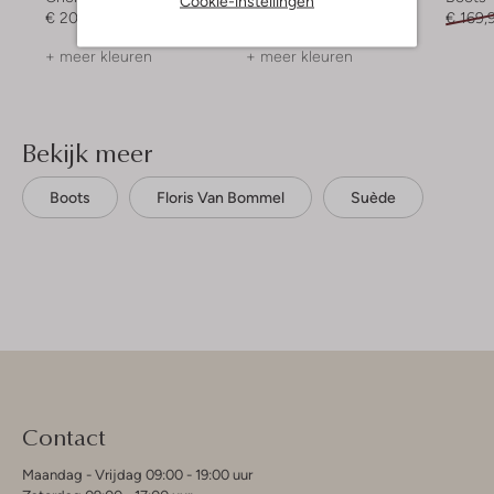
Cookie-instellingen
€ 209,95
€ 129,99
€ 169,
+ meer kleuren
+ meer kleuren
Bekijk meer
Boots
Floris Van Bommel
Suède
Contact
Maandag - Vrijdag 09:00 - 19:00 uur