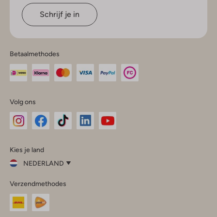
Schrijf je in
Betaalmethodes
Volg ons
Omoda
Omoda
Omoda
Omoda
Omoda
Kies je land
Instagram
Facebook
TikTok
LinkedIn
YouTube
NEDERLAND
Kies
Verzendmethodes
je
Sluit
land
Nederland