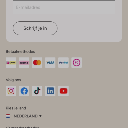
Schrijf je in
Betaalmethodes
Volg ons
Omoda
Omoda
Omoda
Omoda
Omoda
Kies je land
Instagram
Facebook
TikTok
LinkedIn
YouTube
NEDERLAND
Kies