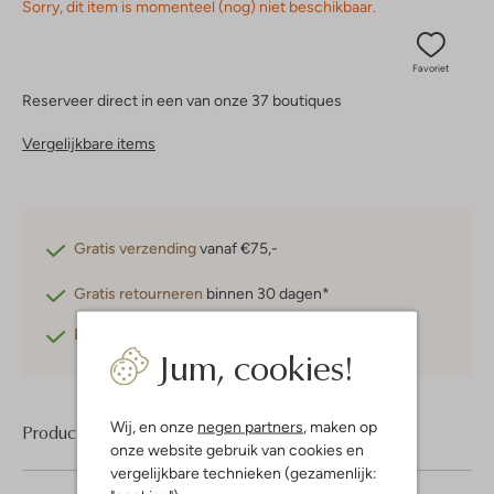
Sorry, dit item is momenteel (nog) niet beschikbaar.
Favoriet
Reserveer direct in een van onze 37 boutiques
Vergelijkbare items
Gratis verzending
vanaf €75,-
Gratis retourneren
binnen 30 dagen*
Betaal achteraf
met Klarna
Jum, cookies!
Wij, en onze
negen partners
, maken op
Product informatie
onze website gebruik van cookies en
vergelijkbare technieken (gezamenlijk: