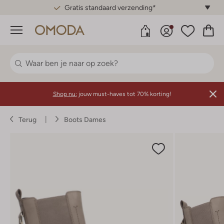
Gratis standaard verzending*
Menu
Shop nu:
jouw must-haves tot 70% korting!
Terug
Boots Dames