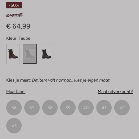
Sterren
-50%
€ 129,99
€ 64,99
Kleur:
Taupe
Kies je maat:
Dit item valt normaal, kies je eigen maat
Maattabel
Maat uitverkocht?
36
37
38
39
40
41
42
43