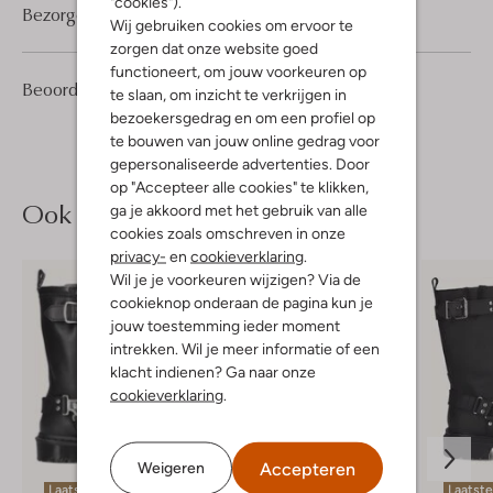
"cookies").
Bezorgen & retourneren
Wij gebruiken cookies om ervoor te
zorgen dat onze website goed
functioneert, om jouw voorkeuren op
1
5
Beoordelingen
(1)
5
te slaan, om inzicht te verkrijgen in
/5
Sterren
bezoekersgedrag en om een profiel op
te bouwen van jouw online gedrag voor
gepersonaliseerde advertenties. Door
op "Accepteer alle cookies" te klikken,
Ook iets voor jou?
ga je akkoord met het gebruik van alle
cookies zoals omschreven in onze
privacy-
en
cookieverklaring
.
Wil je je voorkeuren wijzigen? Via de
cookieknop onderaan de pagina kun je
jouw toestemming ieder moment
intrekken. Wil je meer informatie of een
klacht indienen? Ga naar onze
cookieverklaring
.
Accepteren
Weigeren
Laatste item
Laatst