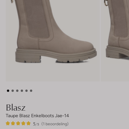
Blasz
Taupe Blasz Enkelboots Jae-14
5
1
5
/5
(1 beoordeling)