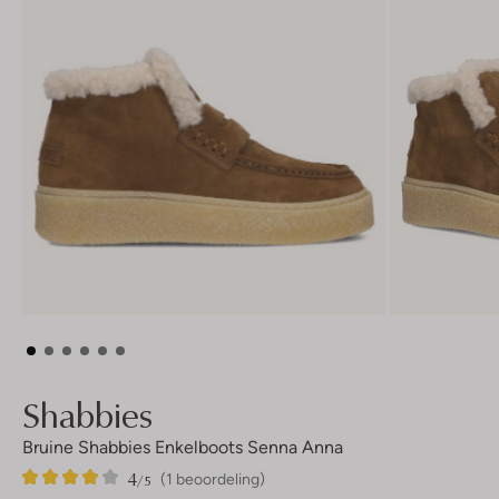
Shabbies
Bruine Shabbies Enkelboots Senna Anna
4
1
4
/5
(1 beoordeling)