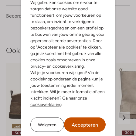
Wij gebruiken cookies om ervoor te
zorgen dat onze website goed
1
4
Beoordelingen
functioneert, om jouw voorkeuren op
(1)
4
/5
Sterren
te slaan, om inzicht te verkrijgen in
bezoekersgedrag en om een profiel op
te bouwen van jouw online gedrag voor
gepersonaliseerde advertenties. Door
op "Accepteer alle cookies" te klikken,
Ook iets voor jou?
ga je akkoord met het gebruik van alle
cookies zoals omschreven in onze
privacy-
en
cookieverklaring
.
Wil je je voorkeuren wijzigen? Via de
cookieknop onderaan de pagina kun je
jouw toestemming ieder moment
intrekken. Wil je meer informatie of een
klacht indienen? Ga naar onze
cookieverklaring
.
Accepteren
Weigeren
Laatste maten
-50%
-30%
-50%