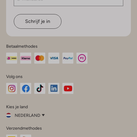
Schrijf je in
Betaalmethodes
Volg ons
Omoda
Omoda
Omoda
Omoda
Omoda
Kies je land
Instagram
Facebook
TikTok
LinkedIn
YouTube
NEDERLAND
Kies
Verzendmethodes
je
Sluit
land