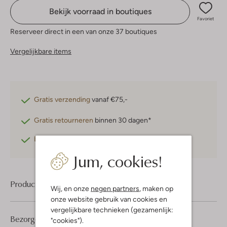
Bekijk voorraad in boutiques
Favoriet
Reserveer direct in een van onze 37 boutiques
Vergelijkbare items
Gratis verzending
vanaf €75,-
Gratis retourneren
binnen 30 dagen*
Betaal achteraf
met Klarna
Jum, cookies!
Product informatie
Wij, en onze
negen partners
, maken op
onze website gebruik van cookies en
vergelijkbare technieken (gezamenlijk:
Bezorgen & retourneren
"cookies").