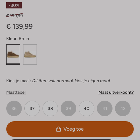
Sterren
-30%
€ 199,99
€ 139,99
Kleur:
Bruin
Kies je maat:
Dit item valt normaal, kies je eigen maat
Maattabel
Maat uitverkocht?
36
37
38
39
40
41
42
Voeg toe