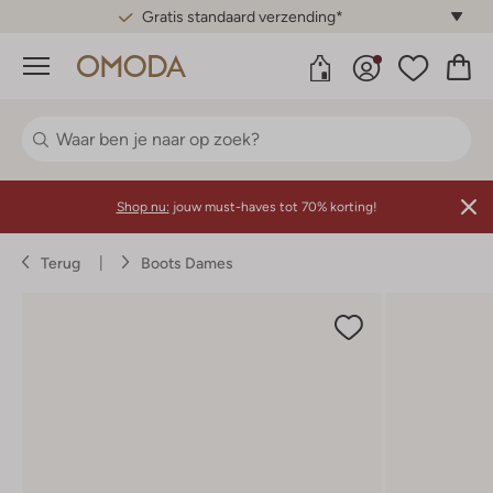
Gratis standaard verzending*
Menu
Shop nu:
jouw must-haves tot 70% korting!
Terug
Boots Dames