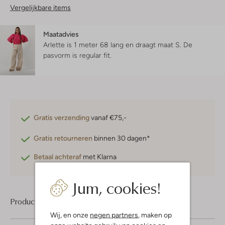
Vergelijkbare items
Maatadvies
Arlette is 1 meter 68 lang en draagt maat S.
De
pasvorm is
regular fit
.
Gratis verzending
vanaf €75,-
Gratis retourneren
binnen 30 dagen*
Betaal achteraf
met Klarna
Jum, cookies!
Product informatie
Wij, en onze
negen partners
, maken op