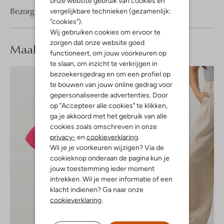
onze website gebruik van cookies en
Bezorgen & retourneren
vergelijkbare technieken (gezamenlijk:
"cookies").
Wij gebruiken cookies om ervoor te
zorgen dat onze website goed
Maak je
look compleet
functioneert, om jouw voorkeuren op
te slaan, om inzicht te verkrijgen in
bezoekersgedrag en om een profiel op
te bouwen van jouw online gedrag voor
gepersonaliseerde advertenties. Door
op "Accepteer alle cookies" te klikken,
ga je akkoord met het gebruik van alle
cookies zoals omschreven in onze
privacy-
en
cookieverklaring
.
Wil je je voorkeuren wijzigen? Via de
cookieknop onderaan de pagina kun je
jouw toestemming ieder moment
intrekken. Wil je meer informatie of een
klacht indienen? Ga naar onze
cookieverklaring
.