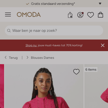
Gratis standaard verzending*
Menu
Shop nu:
jouw must-haves tot 70% korting!
Terug
Blouses Dames
6 items