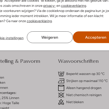
p "Accepteer alle cookies" te klikken, ga je akkoord met het gebruik van 
es zoals omschreven in onze
privacy-
en
cookieverklaring
.
 je voorkeuren wijzigen? Via de cookieknop onderaan de pagina kun je j
dek de look
Ontdek de look
mming ieder moment intrekken. Wil je meer informatie of een klacht
nen? Ga naar onze
cookieverklaring
.
Bezorgen & retourneren
Weigeren
Accepteren
kie-instellingen
elling & Pasvorm
Wasvoorschriften
Beperkt wassen op 30 °C
fen
Strijken op maximaal 110 °C
ken
innen
Alleen hangend drogen
ercentages:
Niet chemisch reinigen
, 25% Linnen
Niet bleken
e:
Hoge Taille
raight