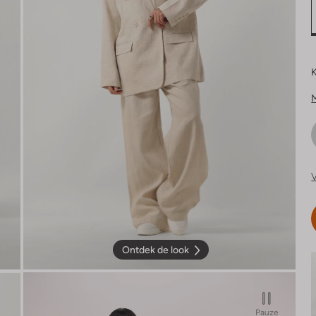
K
V
Ontdek de look
Pauze