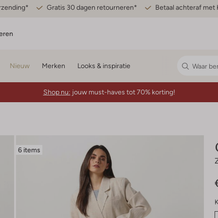
erzending*
Gratis 30 dagen retourneren*
Betaal achteraf met 
eren
Nieuw
Merken
Looks & inspiratie
Shop nu:
jouw must-haves tot 70% korting!
6 items
K