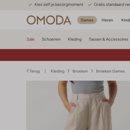
Kies zelf je bezorgmoment
Gratis standaard v
Dames
Heren
Kind
Sale
Schoenen
Kleding
Tassen & Accessoires
Terug
Kleding
Broeken
Broeken Dames