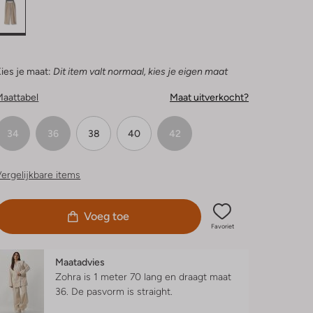
ies je maat:
Dit item valt normaal, kies je eigen maat
Maattabel
Maat uitverkocht?
34
36
38
40
42
ergelijkbare items
Voeg toe
Favoriet
Maatadvies
Zohra is 1 meter 70 lang en draagt maat
36.
De pasvorm is
straight
.