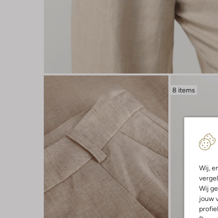
8 items
Wij, e
vergel
Wij ge
jouw v
profie