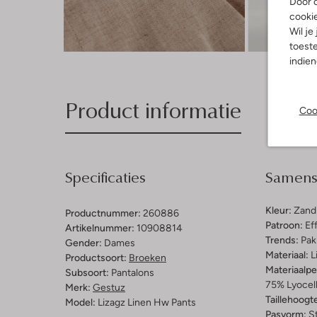
Door o
cooki
Wil je
Ont
toeste
indie
Product informatie
Coo
Specificaties
Samenst
Kleur:
Zand
Productnummer:
260886
Patroon:
Ef
Artikelnummer:
10908814
Trends:
Pak
Gender:
Dames
Materiaal:
L
Productsoort:
Broeken
Materiaalp
Subsoort:
Pantalons
75% Lyocell
Merk:
Gestuz
Taillehoogt
Model:
Lizagz Linen Hw Pants
Pasvorm:
St