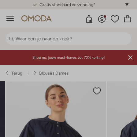
Gratis standaard verzending*
Menu
Shop nu:
jouw must-haves tot 70% korting!
Terug
Blouses Dames