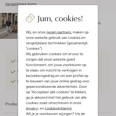
Vergelijkbare items
Jum, cookies!
Maatadvies
Isabelle is 1 meter 73 lang en draagt maat 36.
De
pasvorm is
losvallend
.
Wij, en onze
negen partners
, maken op
onze website gebruik van cookies en
vergelijkbare technieken (gezamenlijk:
"cookies").
Wij gebruiken cookies om ervoor te
zorgen dat onze website goed
Gratis verzending
vanaf €75,-
functioneert, om jouw voorkeuren op
te slaan, om inzicht te verkrijgen in
Gratis retourneren
binnen 30 dagen*
bezoekersgedrag en om een profiel op
Betaal achteraf
met Klarna
te bouwen van jouw online gedrag voor
gepersonaliseerde advertenties. Door
op "Accepteer alle cookies" te klikken,
ga je akkoord met het gebruik van alle
cookies zoals omschreven in onze
Product informatie
privacy-
en
cookieverklaring
.
Wil je je voorkeuren wijzigen? Via de