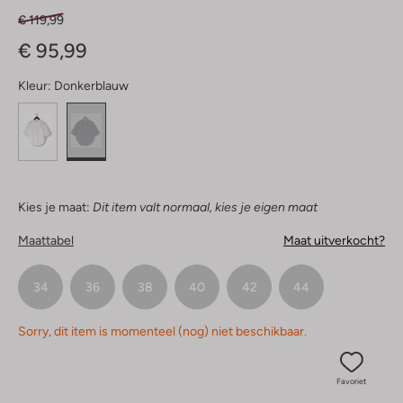
€ 119,99
€ 95,99
Kleur:
Donkerblauw
Kies je maat:
Dit item valt normaal, kies je eigen maat
Maattabel
Maat uitverkocht?
34
36
38
40
42
44
Sorry, dit item is momenteel (nog) niet beschikbaar.
Favoriet