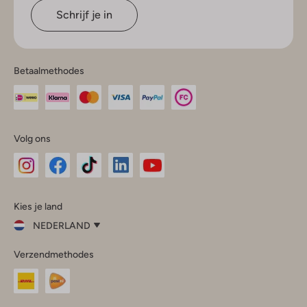
Schrijf je in
Betaalmethodes
Volg ons
Omoda
Omoda
Omoda
Omoda
Omoda
Kies je land
Instagram
Facebook
TikTok
LinkedIn
YouTube
NEDERLAND
Kies
Verzendmethodes
je
Sluit
land
Nederland