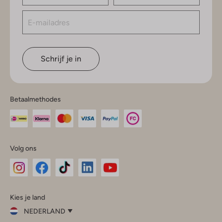
Schrijf je in
Betaalmethodes
Volg ons
Omoda
Omoda
Omoda
Omoda
Omoda
Kies je land
Instagram
Facebook
TikTok
LinkedIn
YouTube
NEDERLAND