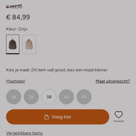
€ 169,95
€ 84,99
Kleur:
Grijs
Kies je maat:
Dit item valt groot, kies een maat kleiner
Maattabel
Maat uitverkocht?
34
36
38
40
42
Voeg toe
Favoriet
Vergelijkbare items