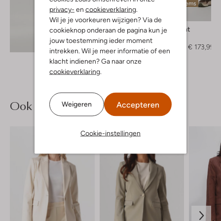
Laatste items
privacy-
en
cookieverklaring
.
-40%
Wil je je voorkeuren wijzigen? Via de
Beaumont
cookieknop onderaan de pagina kun je
Mantel
jouw toestemming ieder moment
Ontdek de look
€ 289,95
€ 173,99
intrekken. Wil je meer informatie of een
klacht indienen? Ga naar onze
cookieverklaring
.
Ook iets voor jou?
Accepteren
Weigeren
Cookie-instellingen