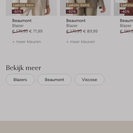
Laatste item
Laatste items
Laatst
-60%
-50%
-40%
Beaumont
Beaumont
Beaum
Blazer
Blazer
Blazer
€ 179,99
€ 71,99
€ 179,99
€ 89,99
€ 199,
+ meer kleuren
+ meer kleuren
Bekijk meer
Blazers
Beaumont
Viscose