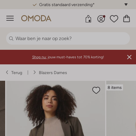
Gratis standaard verzending*
Menu
Shop nu:
jouw must-haves tot 70% korting!
Terug
Blazers Dames
8 items