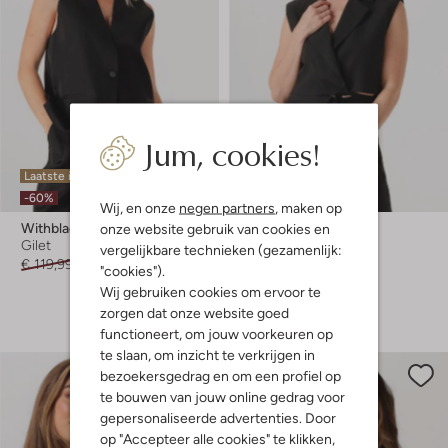
Jum, cookies!
Laatste item
Laatste maten
-60%
-60%
Wij, en onze
negen partners
, maken op
onze website gebruik van cookies en
Withblack
Access
Gilet
Gilet
vergelijkbare technieken (gezamenlijk:
€ 119,99
€ 47,99
€ 99,99
€ 39,99
"cookies").
Wij gebruiken cookies om ervoor te
+ meer kleuren
zorgen dat onze website goed
functioneert, om jouw voorkeuren op
te slaan, om inzicht te verkrijgen in
bezoekersgedrag en om een profiel op
te bouwen van jouw online gedrag voor
gepersonaliseerde advertenties. Door
op "Accepteer alle cookies" te klikken,