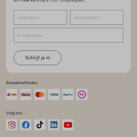
en maak kans op € 150,- shoptegoed.
Schrijf je in
Betaalmethodes
Volg ons
Omoda
Omoda
Omoda
Omoda
Omoda