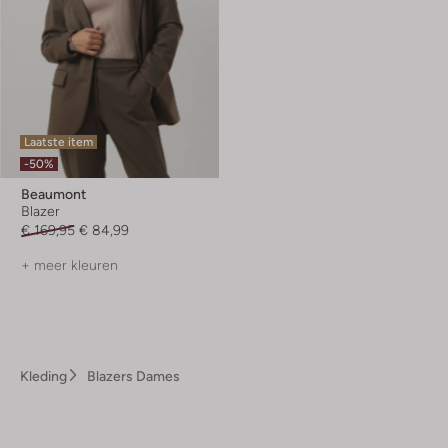
Laatste item
-50%
Beaumont
Blazer
€ 169,95
€ 84,99
+ meer kleuren
Kleding
Blazers Dames