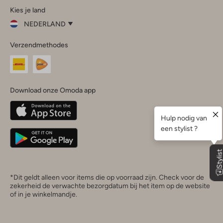
Kies je land
Instagram
Facebook
TikTok
LinkedIn
YouTube
NEDERLAND
Kies
Verzendmethodes
je
Sluit
land
Nederland
België
(Nederlands)
Download onze Omoda app
Belgique
(Français)
Deutschland
*Dit geldt alleen voor items die op voorraad zijn. Check voor de
zekerheid de verwachte bezorgdatum bij het item op de website
of in je winkelmandje.