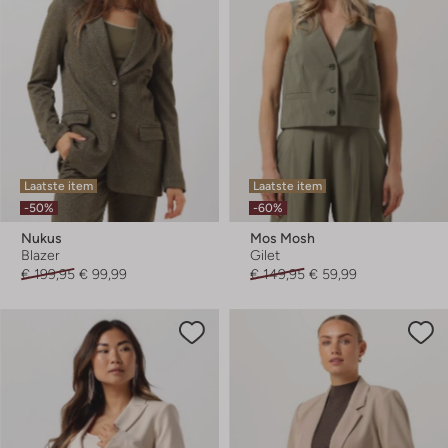
Laatste item
Laatste item
-50%
-60%
Nukus
Mos Mosh
Blazer
Gilet
€ 199,95
€ 99,99
€ 149,95
€ 59,99