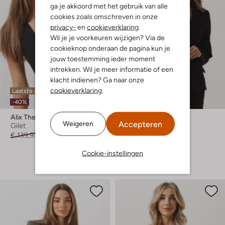
ga je akkoord met het gebruik van alle
cookies zoals omschreven in onze
privacy-
en
cookieverklaring
.
Wil je je voorkeuren wijzigen? Via de
cookieknop onderaan de pagina kun je
jouw toestemming ieder moment
intrekken. Wil je meer informatie of een
klacht indienen? Ga naar onze
cookieverklaring
.
Laatste item
Laatste maten
-40%
Alix The Label
Summum
Accepteren
Weigeren
Gilet
Blazer
€ 139,95
€ 83,99
€ 199,99
+ meer kleuren
Cookie-instellingen