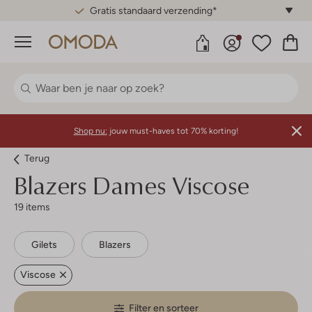
Gratis standaard verzending*
Menu
Shop nu:
jouw must-haves tot 70% korting!
Terug
Blazers Dames Viscose
19 items
Gilets
Blazers
Viscose
Filter en sorteer