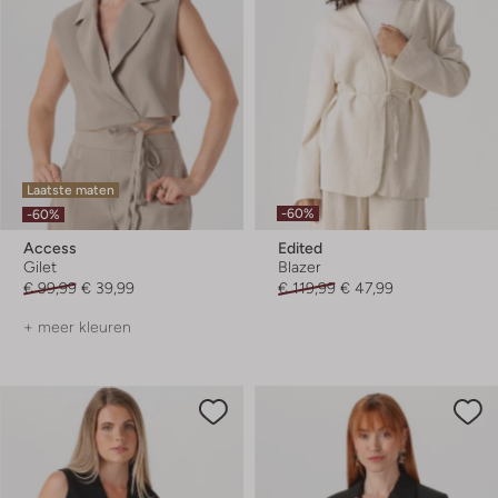
Laatste maten
-60%
-60%
Access
Edited
Gilet
Blazer
€ 99,99
€ 39,99
€ 119,99
€ 47,99
+ meer kleuren