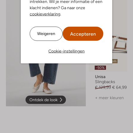
intrekken. Wil je meer informatie of een
klacht indienen? Ga naar onze
cookieverklaring
.
Accepteren
Weigeren
Cookie-instellingen
Laatste item
-50%
Unisa
Slingbacks
€ 129,99
€ 64,99
+ meer kleuren
Ontdek de look