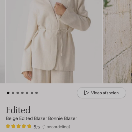
Video afspelen
Edited
Beige Edited Blazer Bonnie Blazer
5
1
5
/5
(1 beoordeling)