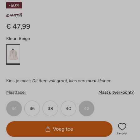
Sterren
-60%
€ 119,99
€ 47,99
Kleur:
Beige
Kies je maat:
Dit item valt groot, kies een maat kleiner
Maattabel
Maat uitverkocht?
34
36
38
40
42
Voeg toe
Favoriet