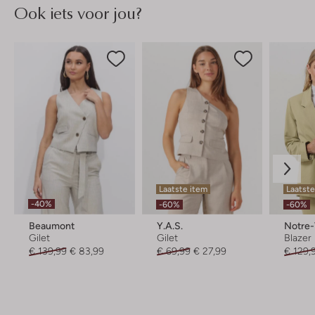
Ook iets voor jou?
Laatste item
Laatste
-40%
-60%
-60%
Beaumont
Y.a.s.
Notre
Gilet
Gilet
Blazer
€ 139,99
€ 83,99
€ 69,99
€ 27,99
€ 129,