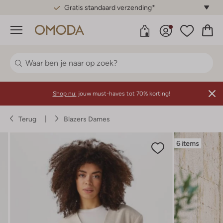
Gratis standaard verzending*
Menu
Shop nu:
jouw must-haves tot 70% korting!
Terug
Blazers Dames
6 items