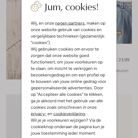
Jum, cookies!
Wij, en onze
negen partners
, maken op
onze website gebruik van cookies en
Laatste item
vergelijkbare technieken (gezamenlijk:
-20%
"cookies").
Notre-V
Wij gebruiken cookies om ervoor te
Top
zorgen dat onze website goed
€ 29,99
€ 23,99
functioneert, om jouw voorkeuren op
te slaan, om inzicht te verkrijgen in
+ meer kleuren
Ontdek de look
bezoekersgedrag en om een profiel op
te bouwen van jouw online gedrag voor
gepersonaliseerde advertenties. Door
op "Accepteer alle cookies" te klikken,
ga je akkoord met het gebruik van alle
cookies zoals omschreven in onze
privacy-
en
cookieverklaring
.
Wil je je voorkeuren wijzigen? Via de
cookieknop onderaan de pagina kun je
jouw toestemming ieder moment