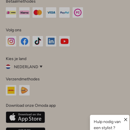
Betaalmethodes
Volg ons
Omoda
Omoda
Omoda
Omoda
Omoda
Kies je land
Instagram
Facebook
TikTok
LinkedIn
YouTube
NEDERLAND
Kies
Verzendmethodes
je
Sluit
land
Nederland
België
(Nederlands)
Download onze Omoda app
Belgique
(Français)
Deutschland