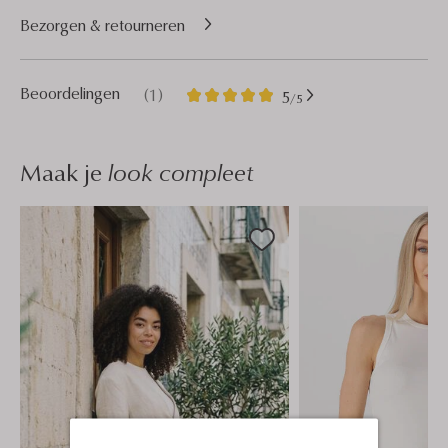
Bezorgen & retourneren
1
5
Beoordelingen
(1)
5
/5
Sterren
Maak je
look compleet