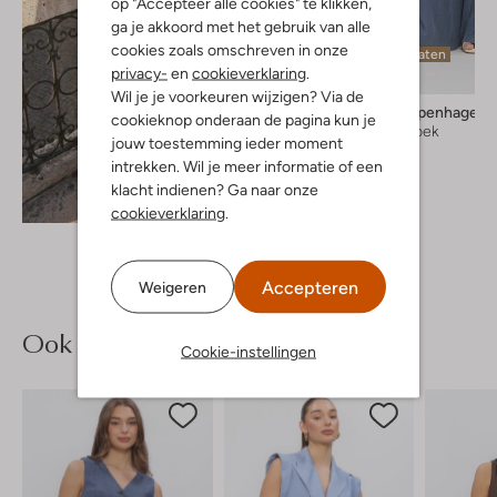
op "Accepteer alle cookies" te klikken,
ga je akkoord met het gebruik van alle
cookies zoals omschreven in onze
Laatste maten
privacy-
en
cookieverklaring
.
Wil je je voorkeuren wijzigen? Via de
Msch Copenhagen
cookieknop onderaan de pagina kun je
Wijde broek
jouw toestemming ieder moment
€ 79,99
intrekken. Wil je meer informatie of een
klacht indienen? Ga naar onze
Ontdek de look
cookieverklaring
.
Accepteren
Weigeren
Ook iets voor jou?
Cookie-instellingen