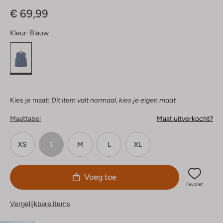
Sterren
€ 69,99
Kleur:
Blauw
Kies je maat:
Dit item valt normaal, kies je eigen maat
Maattabel
Maat uitverkocht?
XS
S
M
L
XL
Voeg toe
Favoriet
Vergelijkbare items