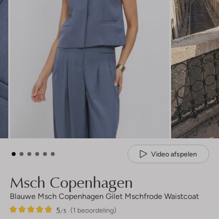
Video afspelen
Msch Copenhagen
Blauwe Msch Copenhagen Gilet Mschfrode Waistcoat
5
1
5
/5
(1 beoordeling)