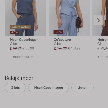
Laatste maten
-20%
-20%
Msch Copenhagen
Co'couture
Notre
Gilet
Gilet
Gilet
€ 69,99
€ 55,99
€ 189,99
€ 151,99
€ 79,9
+ meer kleuren
+ meer
Bekijk meer
Gilets
Msch Copenhagen
Linnen