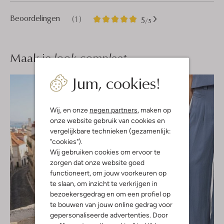
1
5
Beoordelingen
(1)
5
/5
Sterren
Maak je
look compleet
Jum, cookies!
Wij, en onze
negen partners
, maken op
onze website gebruik van cookies en
vergelijkbare technieken (gezamenlijk:
"cookies").
Wij gebruiken cookies om ervoor te
zorgen dat onze website goed
functioneert, om jouw voorkeuren op
te slaan, om inzicht te verkrijgen in
bezoekersgedrag en om een profiel op
te bouwen van jouw online gedrag voor
gepersonaliseerde advertenties. Door