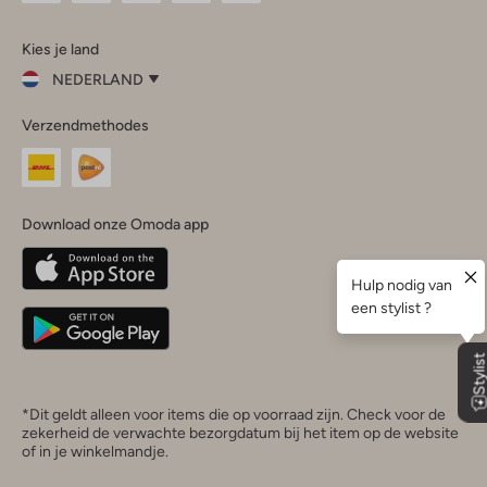
Omoda
Omoda
Omoda
Omoda
Omoda
Kies je land
Instagram
Facebook
TikTok
LinkedIn
YouTube
NEDERLAND
Kies
Verzendmethodes
je
Sluit
land
Nederland
België
(Nederlands)
Download onze Omoda app
Belgique
(Français)
Deutschland
*Dit geldt alleen voor items die op voorraad zijn. Check voor de
zekerheid de verwachte bezorgdatum bij het item op de website
of in je winkelmandje.