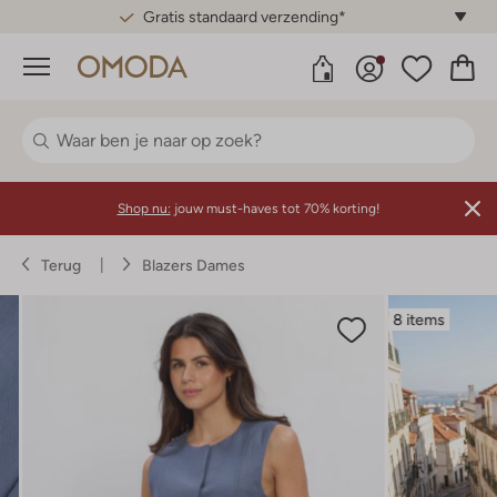
Gratis standaard verzending*
Menu
Shop nu:
jouw must-haves tot 70% korting!
Terug
Blazers Dames
8 items