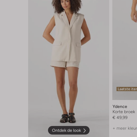
Laatste it
Ydence
Korte broek
€ 49,99
+ meer kleu
Ontdek de look