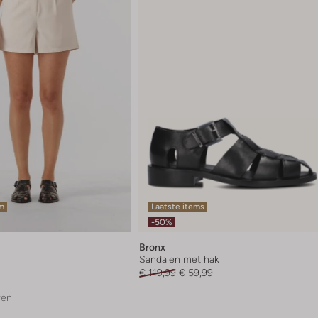
em
Laatste items
-50%
Bronx
Sandalen met hak
€ 119,99
€ 59,99
ren