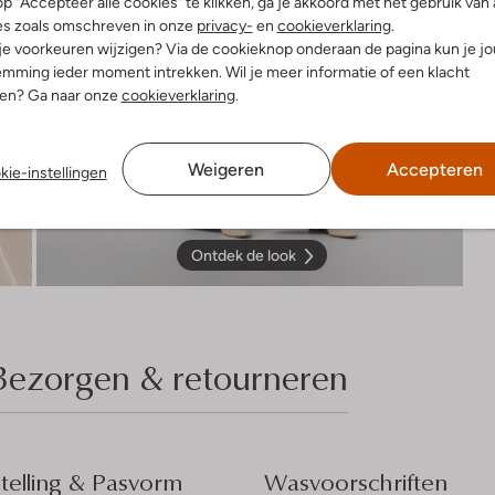
p "Accepteer alle cookies" te klikken, ga je akkoord met het gebruik van 
es zoals omschreven in onze
privacy-
en
cookieverklaring
.
 je voorkeuren wijzigen? Via de cookieknop onderaan de pagina kun je j
mming ieder moment intrekken. Wil je meer informatie of een klacht
nen? Ga naar onze
cookieverklaring
.
Weigeren
Accepteren
kie-instellingen
Ontdek de look
Bezorgen & retourneren
elling & Pasvorm
Wasvoorschriften