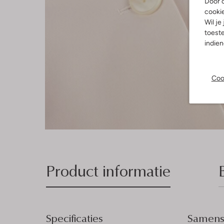
Door o
cooki
Wil je
toeste
indie
Coo
Product informatie
Specificaties
Samenst