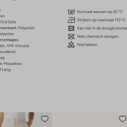
e
Normaal wassen op 30 °C
fen
Strijken op maximaal 110 °C
Ord Sets
innenkant:
Polyester
Kan niet in de droogtromme
olyester
Niet chemisch reinigen
ercentages:
Niet bleken
ter, 10% Viscose
osvallend
aag
e:
Mouwloos
f Lang