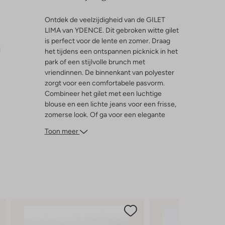
Ontdek de veelzijdigheid van de GILET
LIMA van YDENCE. Dit gebroken witte gilet
is perfect voor de lente en zomer. Draag
l
het tijdens een ontspannen picknick in het
park of een stijlvolle brunch met
vriendinnen. De binnenkant van polyester
zorgt voor een comfortabele pasvorm.
Combineer het gilet met een luchtige
blouse en een lichte jeans voor een frisse,
zomerse look. Of ga voor een elegante
uitstraling met een zwierige rok. Dit gilet
Toon meer
voegt een vleugje verfijning toe aan elke
outfit en is een must-have voor dames die
houden van een stijlvolle en veelzijdige
garderobe.