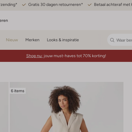
erzending*
Gratis 30 dagen retourneren*
Betaal achteraf met 
eren
Nieuw
Merken
Looks & inspiratie
Shop nu:
jouw must-haves tot 70% korting!
6 items