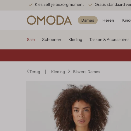
Kies zelf je bezorgmoment
Gratis standaard v
Dames
Heren
Kind
Sale
Schoenen
Kleding
Tassen & Accessoires
Terug
Kleding
Blazers Dames