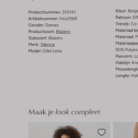
Kleur:
Beig
Productnummer:
310141
Patroon:
Ef
Artikelnummer:
Hss2569
Trends:
Co-
Gender:
Dames
Materiaal b
Productsoort:
Blazers
Materiaal:
P
Subsoort:
Blazers
Materiaalp
Merk:
Ydence
90% Polyes
Model:
Gilet Lima
Pasvorm:
L
Halslijn:
Kr
Mouwlengt
Lengte:
Hal
Maak je
look compleet