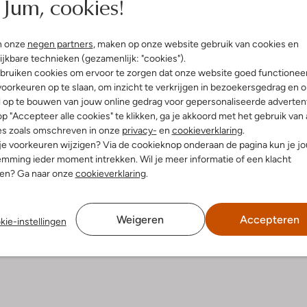
Jum, cookies!
Riem
€ 24,99
€ 16,99
n onze
negen partners
, maken op onze website gebruik van cookies en
leuren
ijkbare technieken (gezamenlijk: "cookies").
bruiken cookies om ervoor te zorgen dat onze website goed functionee
oorkeuren op te slaan, om inzicht te verkrijgen in bezoekersgedrag en 
l op te bouwen van jouw online gedrag voor gepersonaliseerde advertent
p "Accepteer alle cookies" te klikken, ga je akkoord met het gebruik van 
es zoals omschreven in onze
privacy-
en
cookieverklaring
.
 je voorkeuren wijzigen? Via de cookieknop onderaan de pagina kun je j
mming ieder moment intrekken. Wil je meer informatie of een klacht
nen? Ga naar onze
cookieverklaring
.
Weigeren
Accepteren
kie-instellingen