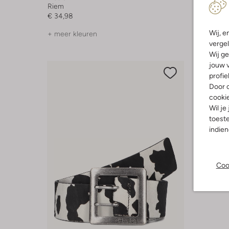
Riem
Riem
€ 34,98
€ 49,99
Wij, e
+ meer kleuren
+ meer k
vergel
Wij ge
jouw v
profie
Door o
cooki
Wil je
toeste
indie
Coo