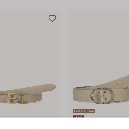
Laatste item
-30%
Elvy