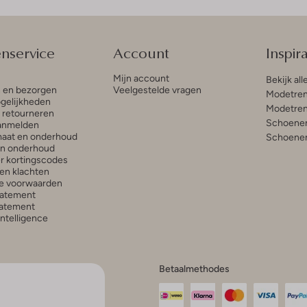
enservice
Account
Inspira
Mijn account
Bekijk all
n en bezorgen
Veelgestelde vragen
Modetren
gelijkheden
Modetren
n retourneren
Schoenen
anmelden
aat en onderhoud
Schoenen
en onderhoud
r kortingscodes
en klachten
e voorwaarden
tatement
atement
 Intelligence
Betaalmethodes