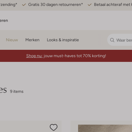
erzending*
Gratis 30 dagen retourneren*
Betaal achteraf met 
eren
Nieuw
Merken
Looks & inspiratie
Shop nu:
jouw must-haves tot 70% korting!
es
9 items