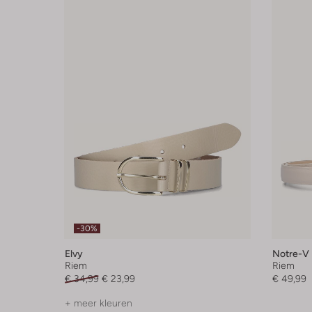
-30%
Elvy
Notre-V
Riem
Riem
€ 34,99
€ 23,99
€ 49,99
+ meer kleuren