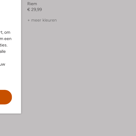
Riem
€ 29,99
+ meer kleuren
rt, om
om een
ies.
alle
ouw