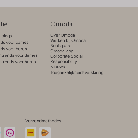
tie
Omoda
Over Omoda
e blogs
Werken bij Omoda
ds voor dames
Boutiques
ds voor heren
Omoda-app
trends voor dames
Corporate Social
Responsibility
trends voor heren
Nieuws
Toegankelijkheidsverklaring
Verzendmethodes