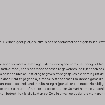
 Hiermee geef je al je outfits in een handomdraai een eigen touch. Wat 
hebben allemaal wel kledingstukken waarbij een riem echt nodig is. Maa
artikel meer, het is een mode accessoire geworden. Ze zijn er dan ook i
hem een unieke uitstraling te geven of de gesp van die riem is juist de
 in deze kleur zit je goed bij Omoda. Witte accessoires kunnen gemakke
 kan ineens een hele andere uitstraling krijgen als er een mooie riem bij
e broek geregen, of juist losjes op de heupen. Je kunt hiermee verschille
emen betreft, kun je alle kanten op. Ze zijn er van de designers merken