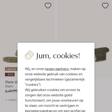
Jum, cookies!
Wij, en onze
negen partners
, maken op
Laatste maten
onze website gebruik van cookies en
Nieuw
-30%
vergelijkbare technieken (gezamenlijk:
Floris Van Bommel
Notre-V
"cookies").
Riem
Riem
Wij gebruiken cookies om ervoor te
€ 99,99
€ 69,99
€ 34,99
zorgen dat onze website goed
+ meer kleuren
+ meer kleuren
functioneert, om jouw voorkeuren op
te slaan, om inzicht te verkrijgen in
bezoekersgedrag en om een profiel op