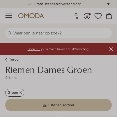
Gratis standaard verzending*
Menu
Shop nu:
jouw must-haves tot 70% korting!
Terug
Riemen Dames Groen
4 items
Groen
Filter en sorteer