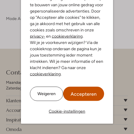
te bouwen van jouw online gedrag voor
gepersonaliseerde advertenties. Door
op "Accepteer alle cookies" te klikken,
Mode Accessoires
Riemen
Riemen Dames
ga je akkoord met het gebruik van alle
cookies zoals omschreven in onze
privacy-
en
cookieverklaring
.
Wil je je voorkeuren wijzigen? Via de
cookieknop onderaan de pagina kun je
jouw toestemming ieder moment
intrekken. Wil je meer informatie of een
klacht indienen? Ga naar onze
Contact
cookieverklaring
.
Maandag - Vrijdag 09:00 - 19:00 uur
Zaterdag 09:00 - 17:00 uur
Accepteren
Weigeren
Klantenservice
Account
Cookie-instellingen
Inspiratie
Omoda