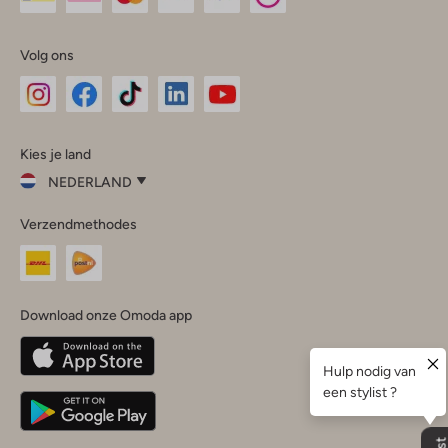
Volg ons
Omoda
Omoda
Omoda
Omoda
Omoda
Kies je land
Instagram
Facebook
TikTok
LinkedIn
YouTube
NEDERLAND
Kies
Verzendmethodes
je
Sluit
land
Nederland
België
(Nederlands)
Download onze Omoda app
Belgique
(Français)
Deutschland