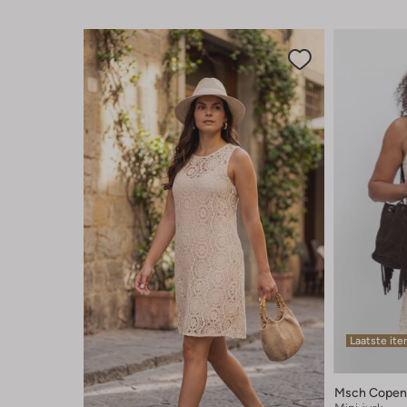
Laatste it
Msch Copen