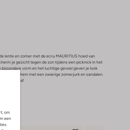
 de lente en zomer met de ecru MAURITIUS hoed van
erm je gezicht tegen de zon tijdens een picknick in het
e bijzondere vorm en het luchtige gevoel geven je look
s: combineer hem met een zwierige zomerjurk en sandalen.
l helemaal af.
rt, om
om een
ies.