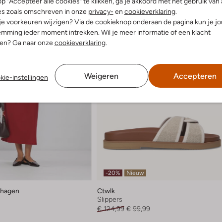
p "Accepteer alle cookies" te klikken, ga je akkoord met het gebruik van 
es zoals omschreven in onze
privacy-
en
cookieverklaring
.
 je voorkeuren wijzigen? Via de cookieknop onderaan de pagina kun je j
mming ieder moment intrekken. Wil je meer informatie of een klacht
nen? Ga naar onze
cookieverklaring
.
Weigeren
Accepteren
kie-instellingen
-20%
Nieuw
hagen
Ctwlk
Slippers
€ 124,99
€ 99,99