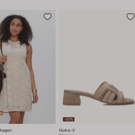
em
-20%
hagen
Notre-V