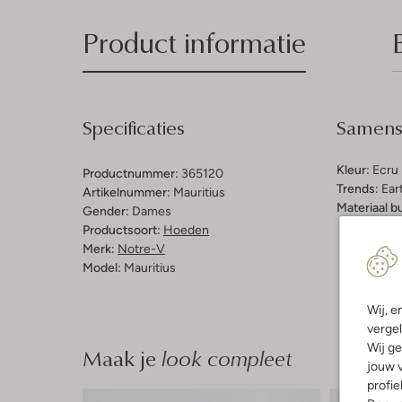
Product informatie
Specificaties
Samenst
Kleur:
Ecru
Productnummer:
365120
Trends:
Ear
Artikelnummer:
Mauritius
Materiaal b
Gender:
Dames
Productsoort:
Hoeden
Merk:
Notre-V
Model:
Mauritius
Wij, e
vergel
Wij ge
Maak je
look compleet
jouw v
profie