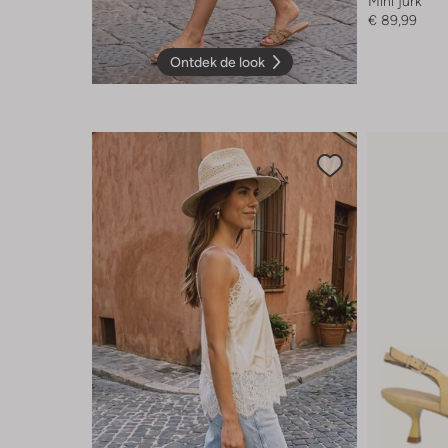
Mini jurk
€ 89,99
Ontdek de look