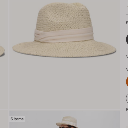
K
V
V
R
6 items