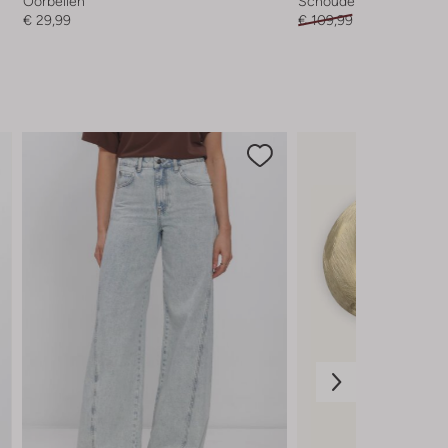
Oorbellen
Schoudertas
€ 29,99
€ 109,99
€ 87,99