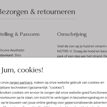
Bezorgen & retourneren
elling & Pasvorm
Omschrijving
Voel de zon op je huid en omarm
thcore Aesthetic
NOTRE-V. Draag de hoed en besch
uitenkant:
Stro
park of een dag aan het strand. D
een natuurlijke flair. Voor dame
Jum, cookies!
Maak zo je ontspannen, aardse stij
n onze
negen partners
, maken op onze website gebruik van cookies en
ijkbare technieken (gezamenlijk: "cookies").
bruiken cookies om ervoor te zorgen dat onze website goed functionee
oorkeuren op te slaan, om inzicht te verkrijgen in bezoekersgedrag en 
l op te bouwen van jouw online gedrag voor gepersonaliseerde advertent