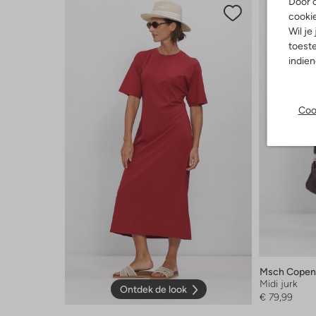
Door o
cooki
Wil je
toeste
indie
Coo
Msch Copen
Midi jurk
Ontdek de look
€ 79,99