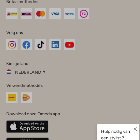
Betaalmethodes
Volg ons
Omoda
Omoda
Omoda
Omoda
Omoda
Kies je land
Instagram
Facebook
TikTok
LinkedIn
YouTube
NEDERLAND
Kies
Verzendmethodes
je
Sluit
land
Nederland
België
(Nederlands)
Download onze Omoda app
Belgique
(Français)
Deutschland