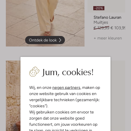
-20%
Stefano Lauran
Muiltjes
€ 129,99
€ 103,99
+ meer kleuren
Ontdek de look
Jum, cookies!
Wij, en onze
negen partners
, maken op
onze website gebruik van cookies en
vergelijkbare technieken (gezamenlijk:
"cookies").
Wij gebruiken cookies om ervoor te
zorgen dat onze website goed
functioneert, om jouw voorkeuren op
te slaan, om inzicht te verkrijgen in