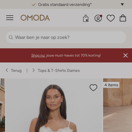
Gratis standaard verzending*
Menu
Shop nu:
jouw must-haves tot 70% korting!
Terug
Tops & T-Shirts Dames
4 items