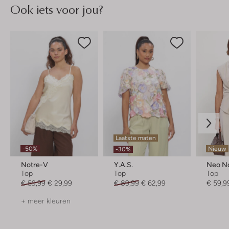
Ook iets voor jou?
Laatste maten
-50%
Nieuw
-30%
Notre-V
Y.a.s.
Neo No
Top
Top
Top
€ 59,99
€ 29,99
€ 89,99
€ 62,99
€ 59,9
+ meer kleuren