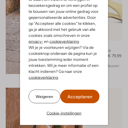
bezoekersgedrag en om een profiel op
te bouwen van jouw online gedrag voor
gepersonaliseerde advertenties. Door
op "Accepteer alle cookies" te klikken,
ga je akkoord met het gebruik van alle
cookies zoals omschreven in onze
-50%
privacy-
en
cookieverklaring
.
Toral
Wil je je voorkeuren wijzigen? Via de
Slingbacks
cookieknop onderaan de pagina kun je
€ 159,99
€ 79,99
jouw toestemming ieder moment
intrekken. Wil je meer informatie of een
+ meer kleuren
Ontdek de look
klacht indienen? Ga naar onze
cookieverklaring
.
Accepteren
Weigeren
Cookie-instellingen