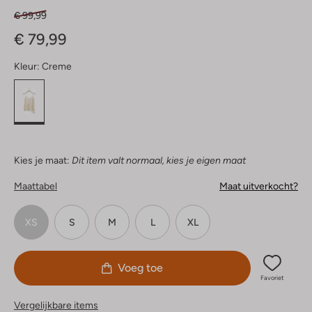
€ 99,99
€ 79,99
Kleur:
Creme
Kies je maat:
Dit item valt normaal, kies je eigen maat
Maattabel
Maat uitverkocht?
XS
S
M
L
XL
Voeg toe
Favoriet
Vergelijkbare items