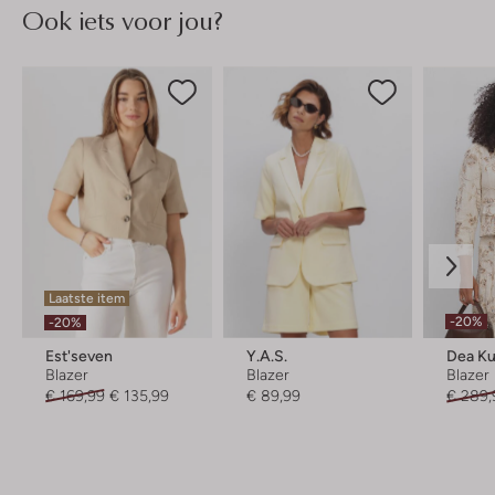
Ook iets voor jou?
Laatste item
-20%
-20%
Est'seven
Y.a.s.
Dea Ku
Blazer
Blazer
Blazer
€ 169,99
€ 135,99
€ 89,99
€ 289,