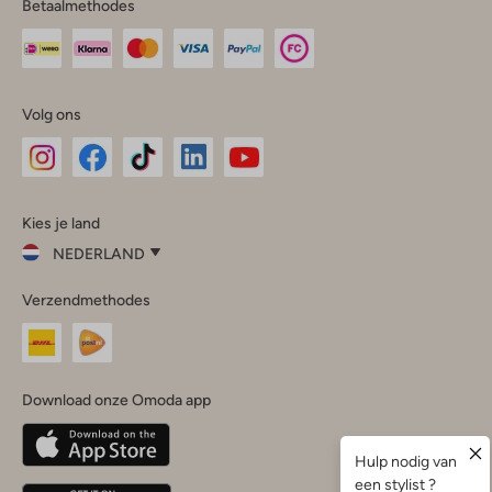
Betaalmethodes
Volg ons
Omoda
Omoda
Omoda
Omoda
Omoda
Kies je land
Instagram
Facebook
TikTok
LinkedIn
YouTube
NEDERLAND
Kies
Verzendmethodes
je
Sluit
land
Nederland
België
(Nederlands)
Download onze Omoda app
Belgique
(Français)
Deutschland