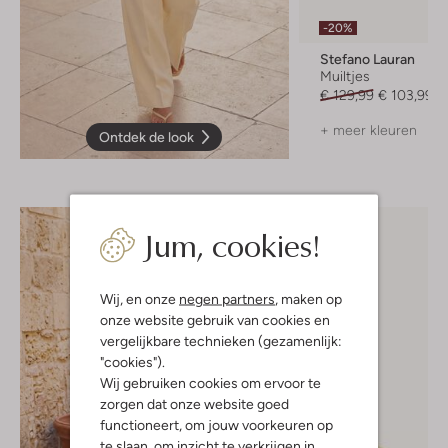
-20%
Stefano Lauran
Muiltjes
€ 129,99
€ 103,99
+ meer kleuren
Ontdek de look
Jum, cookies!
Wij, en onze
negen partners
, maken op
onze website gebruik van cookies en
vergelijkbare technieken (gezamenlijk:
"cookies").
Wij gebruiken cookies om ervoor te
zorgen dat onze website goed
functioneert, om jouw voorkeuren op
te slaan, om inzicht te verkrijgen in