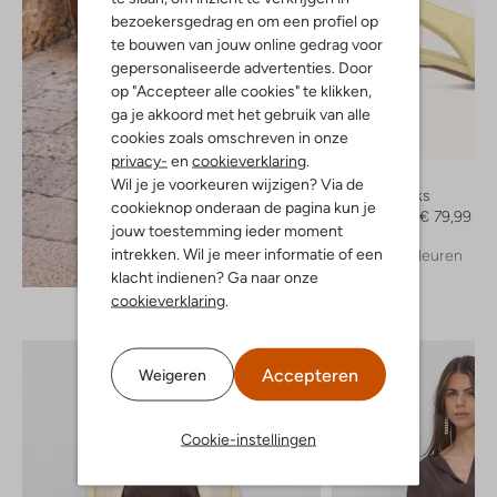
bezoekersgedrag en om een profiel op
te bouwen van jouw online gedrag voor
gepersonaliseerde advertenties. Door
op "Accepteer alle cookies" te klikken,
ga je akkoord met het gebruik van alle
cookies zoals omschreven in onze
-50%
privacy-
en
cookieverklaring
.
Toral
Wil je je voorkeuren wijzigen? Via de
Slingbacks
cookieknop onderaan de pagina kun je
€ 159,99
€ 79,99
jouw toestemming ieder moment
intrekken. Wil je meer informatie of een
+ meer kleuren
Ontdek de look
klacht indienen? Ga naar onze
cookieverklaring
.
Accepteren
Weigeren
Cookie-instellingen