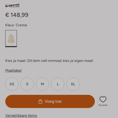
€ 185,99
€ 148,99
Kleur:
Creme
Kies je maat:
Dit item valt normaal, kies je eigen maat
Maattabel
XS
S
M
L
XL
Voeg toe
Favoriet
Vergelijkbare items