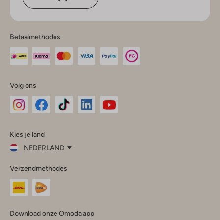
Betaalmethodes
Volg ons
Omoda
Omoda
Omoda
Omoda
Omoda
Kies je land
Instagram
Facebook
TikTok
LinkedIn
YouTube
NEDERLAND
Kies
Verzendmethodes
je
Sluit
land
Nederland
België
(Nederlands)
Download onze Omoda app