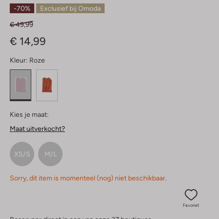
Sterren
-70%
Exclusief bij Omoda
€ 49,99
€ 14,99
Kleur:
Roze
Kies je maat:
Maat uitverkocht?
XS/S
M/L
Sorry, dit item is momenteel (nog) niet beschikbaar.
Favoriet