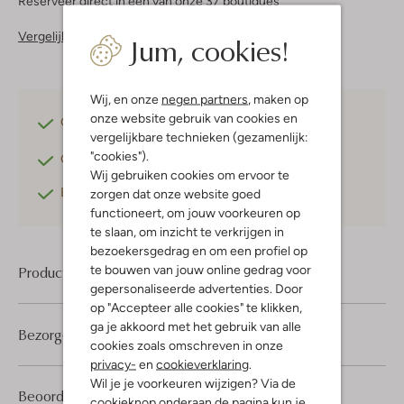
Reserveer direct in een van onze 37 boutiques
Vergelijkbare items
Jum, cookies!
Wij, en onze
negen partners
, maken op
onze website gebruik van cookies en
Gratis verzending
vanaf €75,-
vergelijkbare technieken (gezamenlijk:
"cookies").
Gratis retourneren
binnen 30 dagen*
Wij gebruiken cookies om ervoor te
Betaal achteraf
met Klarna
zorgen dat onze website goed
functioneert, om jouw voorkeuren op
te slaan, om inzicht te verkrijgen in
bezoekersgedrag en om een profiel op
te bouwen van jouw online gedrag voor
Product informatie
gepersonaliseerde advertenties. Door
op "Accepteer alle cookies" te klikken,
ga je akkoord met het gebruik van alle
Bezorgen & retourneren
cookies zoals omschreven in onze
privacy-
en
cookieverklaring
.
Wil je je voorkeuren wijzigen? Via de
1
3
Beoordelingen
(1)
3
/5
cookieknop onderaan de pagina kun je