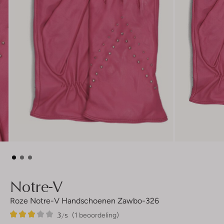
Notre-V
Roze Notre-V Handschoenen Zawbo-326
3
1
3
/5
(1 beoordeling)