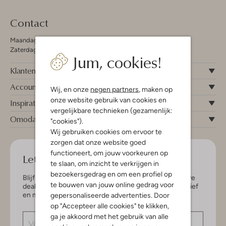
Contact
Maandag - Vrijdag 09:00 - 19:00 uur
Zaterdag 09:00 - 17:00 uur
Jum, cookies!
Klantenservice
Account
Wij, en onze
negen partners
, maken op
onze website gebruik van cookies en
Inspiratie
vergelijkbare technieken (gezamenlijk:
Omoda
"cookies").
Wij gebruiken cookies om ervoor te
zorgen dat onze website goed
functioneert, om jouw voorkeuren op
Let's keep in touch!
te slaan, om inzicht te verkrijgen in
bezoekersgedrag en om een profiel op
Blijf op de hoogte van de nieuwste items en exclusieve
te bouwen van jouw online gedrag voor
deals, speciaal voor jou. Schrijf je in voor de nieuwsbrief
en maak kans op € 150,- shoptegoed.
gepersonaliseerde advertenties. Door
op "Accepteer alle cookies" te klikken,
ga je akkoord met het gebruik van alle