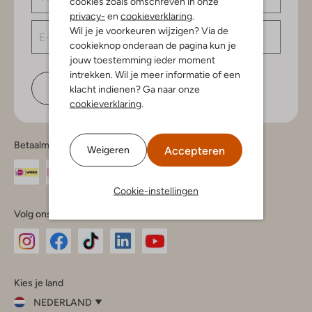
cookies zoals omschreven in onze
privacy-
en
cookieverklaring
.
Wil je je voorkeuren wijzigen? Via de
cookieknop onderaan de pagina kun je
jouw toestemming ieder moment
intrekken. Wil je meer informatie of een
Schrijf je in
klacht indienen? Ga naar onze
cookieverklaring
.
Betaalmethodes
Accepteren
Weigeren
Cookie-instellingen
Volg ons
Omoda
Omoda
Omoda
Omoda
Omoda
Kies je land
Instagram
Facebook
TikTok
LinkedIn
YouTube
NEDERLAND