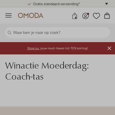
Gratis standaard verzending*
Menu
Shop nu:
jouw must-haves tot 70% korting!
Winactie Moederdag:
Coach-tas