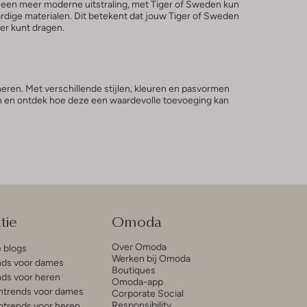
f een meer moderne uitstraling, met Tiger of Sweden kun
ardige materialen. Dit betekent dat jouw Tiger of Sweden
eer kunt dragen.
eren. Met verschillende stijlen, kleuren en pasvormen
eden en ontdek hoe deze een waardevolle toevoeging kan
tie
Omoda
Over Omoda
e blogs
Werken bij Omoda
ds voor dames
Boutiques
ds voor heren
Omoda-app
trends voor dames
Corporate Social
Responsibility
trends voor heren