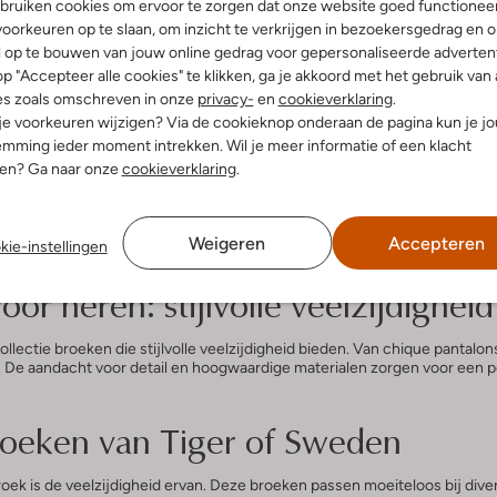
bruiken cookies om ervoor te zorgen dat onze website goed functionee
€ 79,95
oorkeuren op te slaan, om inzicht te verkrijgen in bezoekersgedrag en 
l op te bouwen van jouw online gedrag voor gepersonaliseerde advertent
p "Accepteer alle cookies" te klikken, ga je akkoord met het gebruik van 
s en merken om jou de beste collectie te bieden. Een van onze favoriet
es zoals omschreven in onze
privacy-
en
cookieverklaring
.
s als heren. Lees snel verder en ontdek waarom de Tiger of Sweden-broek
 je voorkeuren wijzigen? Via de cookieknop onderaan de pagina kun je j
mming ieder moment intrekken. Wil je meer informatie of een klacht
oor dames bieden tijdloze elegant
nen? Ga naar onze
cookieverklaring
.
e broeken die de perfecte mix van tijdloze elegantie en eigentijdse stij
n avondje uit, of een casual chino voor het weekend.
Tiger of Sweden
he
Weigeren
Accepteren
kie-instellingen
teuze manier.
or heren: stijlvolle veelzijdighei
ectie broeken die stijlvolle veelzijdigheid bieden. Van chique pantalon
 De aandacht voor detail en hoogwaardige materialen zorgen voor een 
broeken van Tiger of Sweden
ek is de veelzijdigheid ervan. Deze broeken passen moeiteloos bij diver