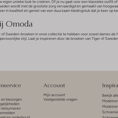
eigen unieke look te creëren. Of je nu gaat voor een klassieke outfit o
of Sweden wordt met de grootste zorg vervaardigd en gemaakt van hoogwa
steer in kwaliteit en geniet van een duurzaam kledingstuk dat je keer op k
bij Omoda
er of Sweden-broeken in onze collectie te hebben voor zowel dames als h
 persoonlijke stijl. Laat je inspireren door de broeken van Tiger of Sw
enservice
Account
Inspira
Mijn account
Bekijk all
n en bezorgen
Veelgestelde vragen
Modetren
gelijkheden
Modetren
n retourneren
Schoenen
anmelden
aat en onderhoud
Schoenen