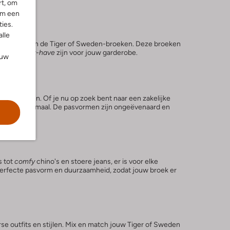
rt, om
om een
ies.
alle
e vondsten zijn de Tiger of Sweden-broeken. Deze broeken
en een
must-have
zijn voor jouw garderobe.
ouw
ie
l belichamen. Of je nu op zoek bent naar een zakelijke
eft het allemaal. De pasvormen zijn ongeëvenaard en
d
s tot
comfy
chino's en stoere jeans, er is voor elke
perfecte pasvorm en duurzaamheid, zodat jouw broek er
se outfits en stijlen. Mix en match jouw Tiger of Sweden