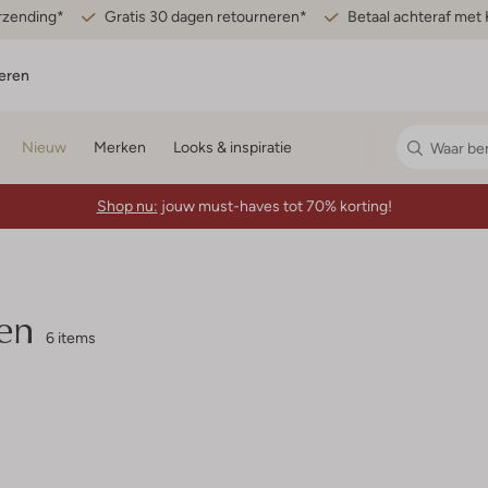
erzending*
Gratis 30 dagen retourneren*
Betaal achteraf met 
eren
Nieuw
Merken
Looks & inspiratie
Shop nu:
jouw must-haves tot 70% korting!
en
6 items