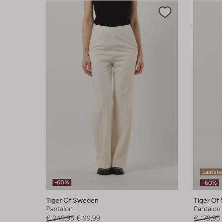
Laatste
-60%
-60%
Tiger Of Sweden
Tiger Of
Pantalon
Pantalon
€ 249,95
€ 99,99
€ 179,95