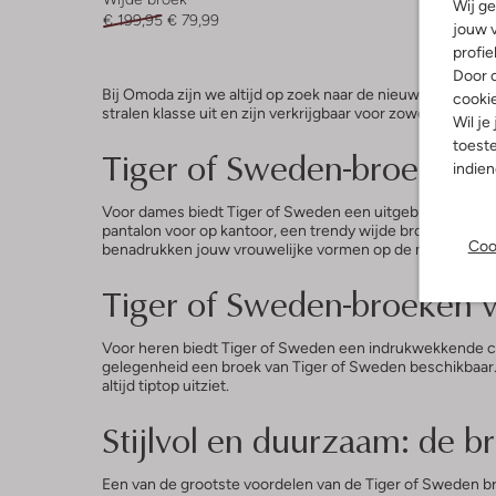
Wij ge
€ 199,95
€ 79,99
€ 199,95
jouw v
profie
Door o
Bij Omoda zijn we altijd op zoek naar de nieuwste trend
cooki
stralen klasse uit en zijn verkrijgbaar voor zowel dame
Wil je
toeste
Tiger of Sweden-broeken v
indie
Voor dames biedt Tiger of Sweden een uitgebreide collecti
pantalon voor op kantoor, een trendy wijde broek voor ee
Coo
benadrukken jouw vrouwelijke vormen op de meest flat
Tiger of Sweden-broeken vo
Voor heren biedt Tiger of Sweden een indrukwekkende coll
gelegenheid een broek van Tiger of Sweden beschikbaar.
altijd tiptop uitziet.
Stijlvol en duurzaam: de 
Een van de grootste voordelen van de Tiger of Sweden bro