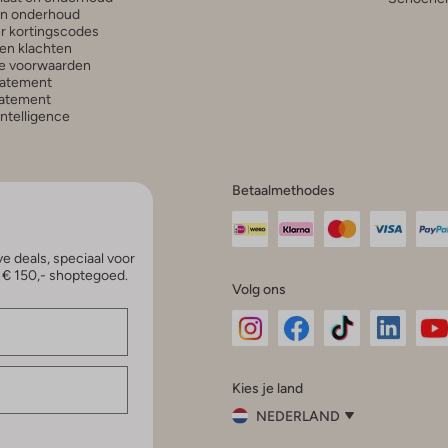
en onderhoud
r kortingscodes
en klachten
e voorwaarden
tatement
atement
 Intelligence
Betaalmethodes
e deals, speciaal voor
p € 150,- shoptegoed.
Volg ons
Omoda
Omoda
Omoda
Omoda
Om
Kies je land
Instagram
Facebook
TikTok
LinkedI
Yo
NEDERLAND
Kies