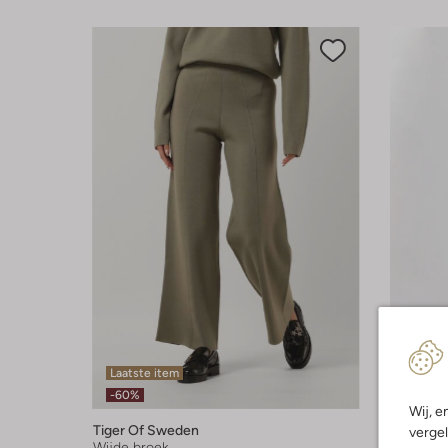
Laatste item
Laatste
-60%
-60%
Wij, e
Tiger Of Sweden
Tiger Of
vergel
Wijde broek
Pantalon