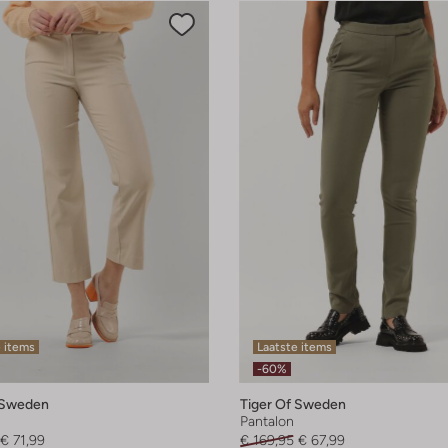
 items
Laatste items
-60%
 Sweden
Tiger Of Sweden
Pantalon
€ 71,99
€ 169,95
€ 67,99