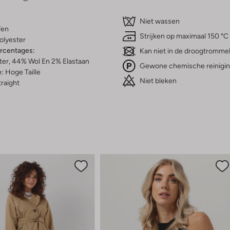
Niet wassen
fen
Strijken op maximaal 150 °C
olyester
ercentages:
Kan niet in de droogtromme
er, 44% Wol En 2% Elastaan
Gewone chemische reinigi
e:
Hoge Taille
Niet bleken
raight