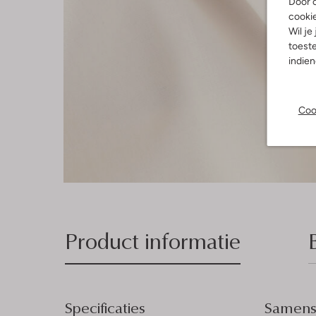
Door o
cooki
Wil je
toeste
indie
Coo
Product informatie
Specificaties
Samenst