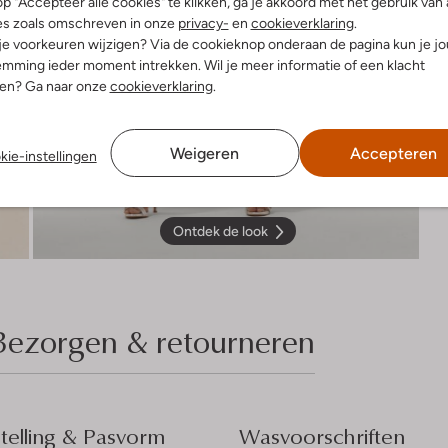
p "Accepteer alle cookies" te klikken, ga je akkoord met het gebruik van 
es zoals omschreven in onze
privacy-
en
cookieverklaring
.
 je voorkeuren wijzigen? Via de cookieknop onderaan de pagina kun je j
mming ieder moment intrekken. Wil je meer informatie of een klacht
nen? Ga naar onze
cookieverklaring
.
Weigeren
Accepteren
kie-instellingen
Ontdek de look
Bezorgen & retourneren
elling & Pasvorm
Wasvoorschriften