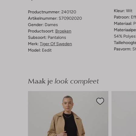
Kleur:
Wit
Productnummer:
240120
Patroon:
Ef
Artikelnummer:
S70902020
Materiaal:
P
Gender:
Dames
Materiaalp
Productsoort:
Broeken
54% Polyest
Subsoort:
Pantalons
Taillehoogt
Merk:
Tiger Of Sweden
Pasvorm:
St
Model:
Eedit
Maak je
look compleet