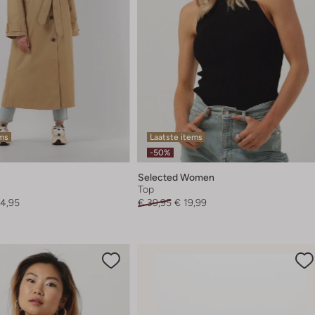
ems
Laatste items
-50%
Selected Women
Top
94,95
€ 39,95
€ 19,99