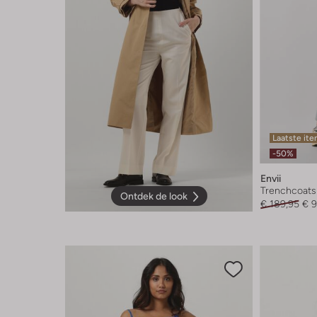
Laatste it
-50%
Envii
Trenchcoats
Ontdek de look
€ 189,95
€ 