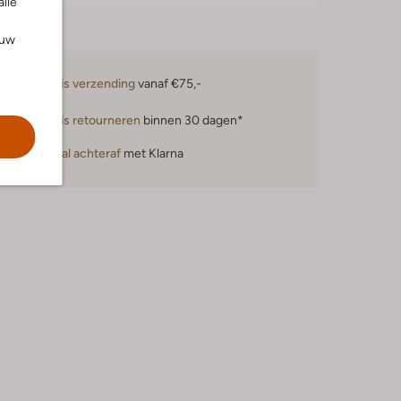
alle
ouw
Gratis verzending
vanaf €75,-
Gratis retourneren
binnen 30 dagen*
Betaal achteraf
met Klarna