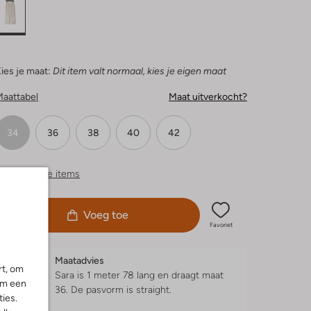
ies je maat:
Dit item valt normaal, kies je eigen maat
Maattabel
Maat uitverkocht?
34
36
38
40
42
ergelijkbare items
Voeg toe
Favoriet
Maatadvies
rt, om
Sara is 1 meter 78 lang en draagt maat
om een
36.
De pasvorm is
straight
.
ies.