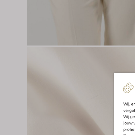
Wij, e
vergel
Wij ge
jouw v
profie