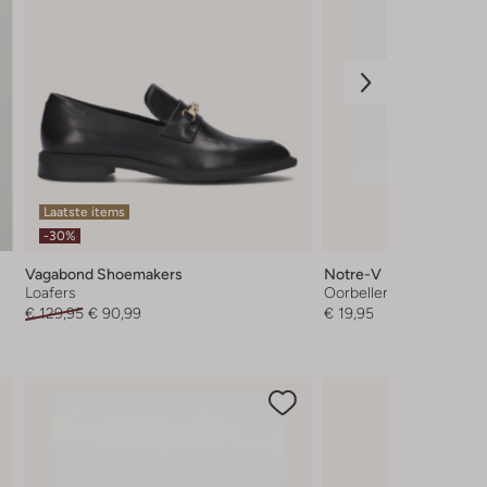
Laatste items
-30%
Vagabond Shoemakers
Notre-V
Loafers
Oorbellen
€ 129,95
€ 90,99
€ 19,95