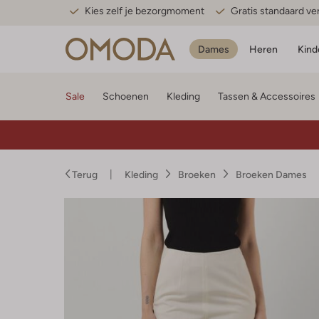
Kies zelf je bezorgmoment
Gratis standaard v
Dames
Heren
Kind
Sale
Schoenen
Kleding
Tassen & Accessoires
Terug
Kleding
Broeken
Broeken Dames