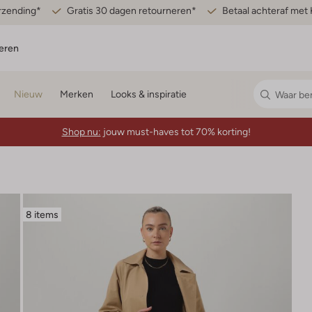
erzending*
Gratis 30 dagen retourneren*
Betaal achteraf met 
eren
Nieuw
Merken
Looks & inspiratie
Shop nu:
jouw must-haves tot 70% korting!
8 items