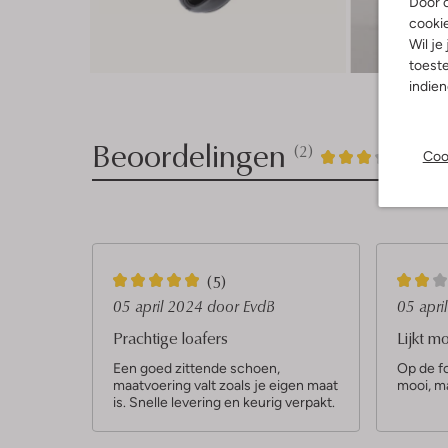
Door o
cooki
Wil je
toeste
indie
Beoordelingen
(2)
2
3
Coo
3
/5
Sterren
5
2
(5)
S
S
05 april 2024
door EvdB
05 apri
t
t
Prachtige loafers
Lijkt m
e
e
Een goed zittende schoen,
Op de fo
maatvoering valt zoals je eigen maat
mooi, ma
r
r
is. Snelle levering en keurig verpakt.
r
r
e
e