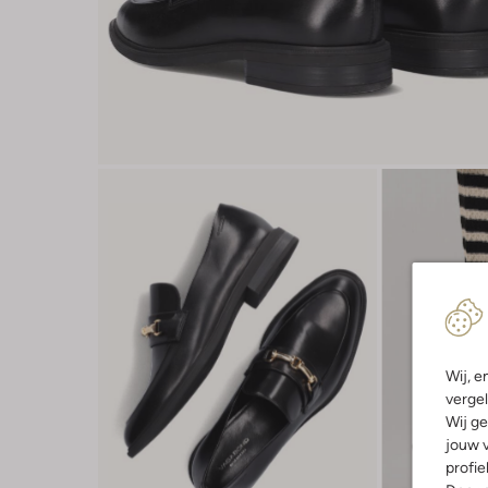
Wij, e
vergel
Wij ge
jouw v
profie