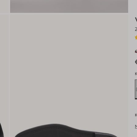
€
K
K