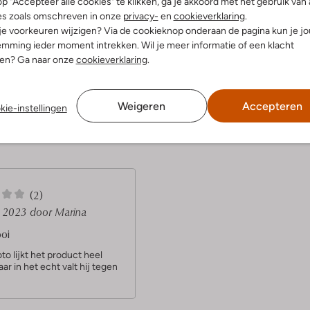
p "Accepteer alle cookies" te klikken, ga je akkoord met het gebruik van 
es zoals omschreven in onze
privacy-
en
cookieverklaring
.
 je voorkeuren wijzigen? Via de cookieknop onderaan de pagina kun je j
Ontdek de look
mming ieder moment intrekken. Wil je meer informatie of een klacht
nen? Ga naar onze
cookieverklaring
.
Product informatie
Weigeren
Accepteren
kie-instellingen
(2)
l 2023
door Marina
ooi
to lijkt het product heel
ar in het echt valt hij tegen