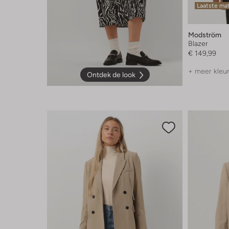
Laatste ma
Modström
Blazer
€ 149,99
+ meer kleu
Ontdek de look