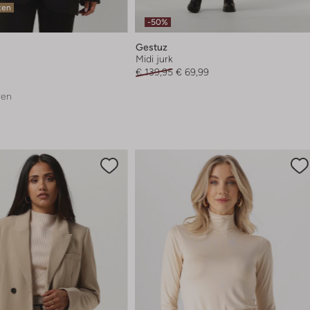
ten
-50%
Gestuz
Midi jurk
€ 139,95
€ 69,99
ren