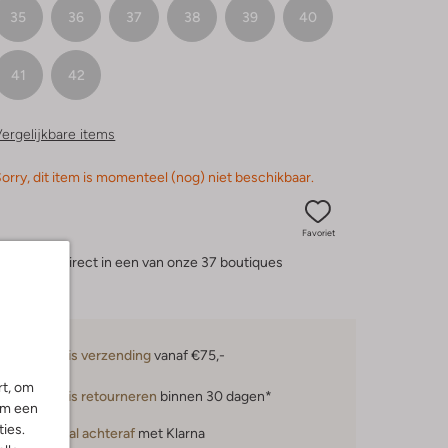
35
36
37
38
39
40
41
42
ergelijkbare items
orry, dit item is momenteel (nog) niet beschikbaar.
Favoriet
eserveer direct in een van onze 37 boutiques
Gratis verzending
vanaf €75,-
rt, om
Gratis retourneren
binnen 30 dagen*
om een
ies.
Betaal achteraf
met Klarna