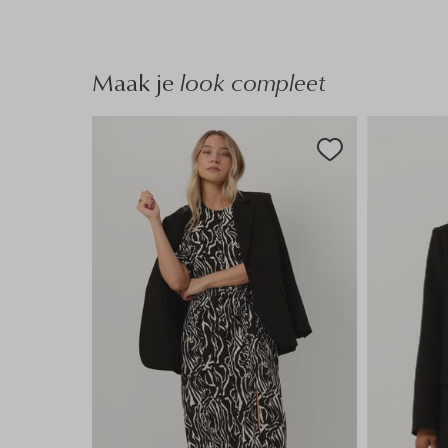
n
n
Maak je
look compleet