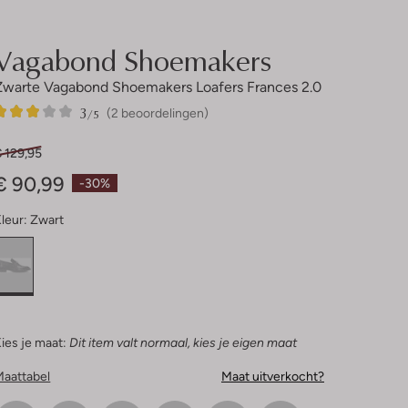
Vagabond Shoemakers
Zwarte Vagabond Shoemakers Loafers Frances 2.0
3
2
3
/5
(2 beoordelingen)
Sterren
 129,95
€ 90,99
-30%
leur:
Zwart
ies je maat:
Dit item valt normaal, kies je eigen maat
Maattabel
Maat uitverkocht?