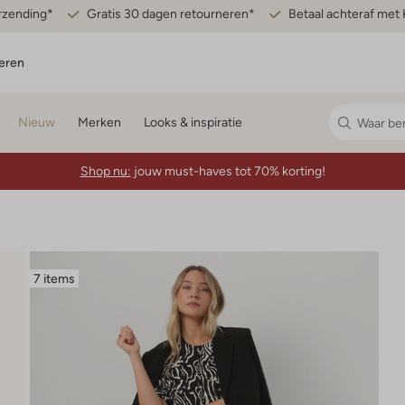
erzending*
Gratis 30 dagen retourneren*
Betaal achteraf met 
eren
Nieuw
Merken
Looks & inspiratie
Shop nu:
jouw must-haves tot 70% korting!
7 items