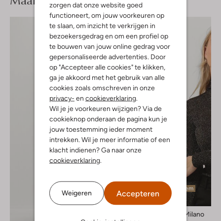
Maak je
zorgen dat onze website goed
functioneert, om jouw voorkeuren op
te slaan, om inzicht te verkrijgen in
bezoekersgedrag en om een profiel op
te bouwen van jouw online gedrag voor
gepersonaliseerde advertenties. Door
op "Accepteer alle cookies" te klikken,
ga je akkoord met het gebruik van alle
cookies zoals omschreven in onze
privacy-
en
cookieverklaring
.
Wil je je voorkeuren wijzigen? Via de
cookieknop onderaan de pagina kun je
jouw toestemming ieder moment
intrekken. Wil je meer informatie of een
klacht indienen? Ga naar onze
cookieverklaring
.
Laatste item
Accepteren
Weigeren
-50%
Twinset Milano