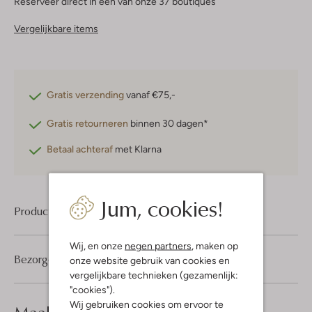
Reserveer direct in een van onze 37 boutiques
Vergelijkbare items
Gratis verzending
vanaf €75,-
Gratis retourneren
binnen 30 dagen*
Betaal achteraf
met Klarna
Jum, cookies!
Product informatie
Wij, en onze
negen partners
, maken op
Bezorgen & retourneren
onze website gebruik van cookies en
vergelijkbare technieken (gezamenlijk:
"cookies").
Wij gebruiken cookies om ervoor te
look compleet