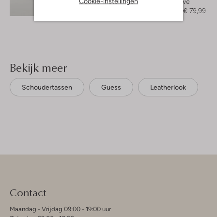
Cookie-instellingen
Longsleeve
Ontdek de look
€ 159,95
€ 79,99
Bekijk meer
Schoudertassen
Guess
Leatherlook
Contact
Maandag - Vrijdag 09:00 - 19:00 uur