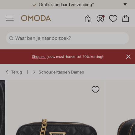
Gratis standaard verzending*
Menu
Shop nu:
jouw must-haves tot 70% korting!
Terug
Schoudertassen Dames