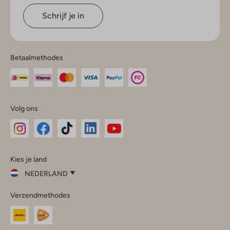
Schrijf je in
Betaalmethodes
Volg ons
Omoda
Omoda
Omoda
Omoda
Omoda
Kies je land
Instagram
Facebook
TikTok
LinkedIn
YouTube
NEDERLAND
Kies
Verzendmethodes
je
Sluit
land
Nederland