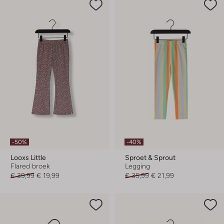
-50%
-40%
Looxs Little
Sproet & Sprout
Flared broek
Legging
€ 39,99
€ 19,99
€ 35,99
€ 21,99