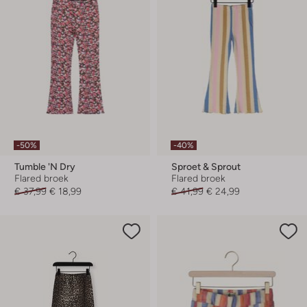
-50%
-40%
Tumble 'n Dry
Sproet & Sprout
Flared broek
Flared broek
€ 37,99
€ 18,99
€ 41,99
€ 24,99