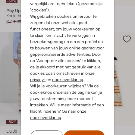
-50%
-50%
vergelijkbare technieken (gezamenlijk:
"cookies").
Play Up
Looxs Little
Korte broek
Flared broek
Wij gebruiken cookies om ervoor te
€ 44,99
€ 21,99
€ 42,99
€ 20,99
zorgen dat onze website goed
functioneert, om jouw voorkeuren op
te slaan, om inzicht te verkrijgen in
bezoekersgedrag en om een profiel op
te bouwen van jouw online gedrag voor
gepersonaliseerde advertenties. Door
op "Accepteer alle cookies" te klikken,
ga je akkoord met het gebruik van alle
cookies zoals omschreven in onze
privacy-
en
cookieverklaring
.
Wil je je voorkeuren wijzigen? Via de
cookieknop onderaan de pagina kun je
jouw toestemming ieder moment
intrekken. Wil je meer informatie of een
klacht indienen? Ga naar onze
cookieverklaring
.
-50%
-50%
Liu Jo
Your Wishes