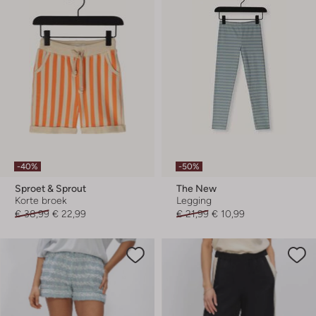
-40%
-50%
Sproet & Sprout
The New
Korte broek
Legging
€ 38,99
€ 22,99
€ 21,99
€ 10,99