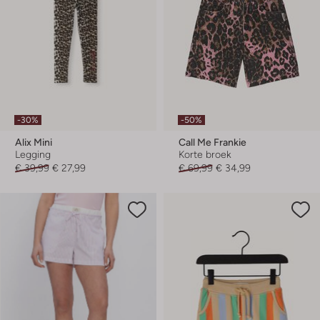
-30%
-50%
Alix Mini
Call Me Frankie
Legging
Korte broek
€ 39,99
€ 27,99
€ 69,99
€ 34,99