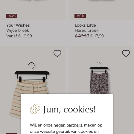
-40%
-50%
Your Wishes
Looxs Little
Wijde broek
Flared broek
Vanaf
€ 19,99
€ 35,99
€ 17,99
Jum, cookies!
Wij, en onze
negen partners
, maken op
onze website gebruik van cookies en