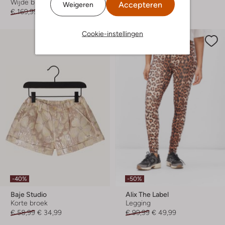
Wijde broek
Korte broek
Accepteren
Weigeren
€ 169,99
€ 84,99
Vanaf
€ 13,99
Cookie-instellingen
-40%
-50%
Baje Studio
Alix The Label
Korte broek
Legging
€ 58,99
€ 34,99
€ 99,99
€ 49,99