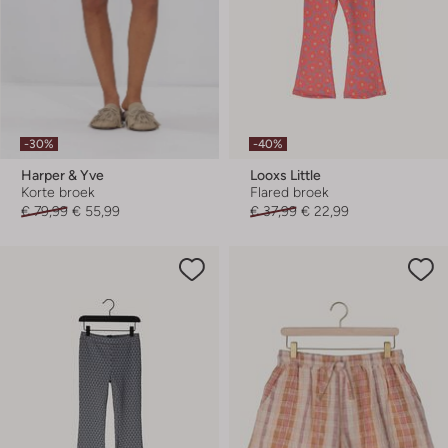
-30%
-40%
Harper & Yve
Looxs Little
Korte broek
Flared broek
€ 79,99
€ 55,99
€ 37,99
€ 22,99