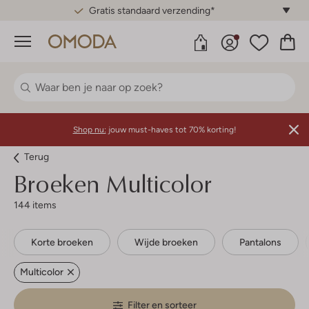
Gratis standaard verzending*
Menu
Shop nu:
jouw must-haves tot 70% korting!
Terug
Broeken Multicolor
144 items
Korte broeken
Wijde broeken
Pantalons
Multicolor
Filter en sorteer