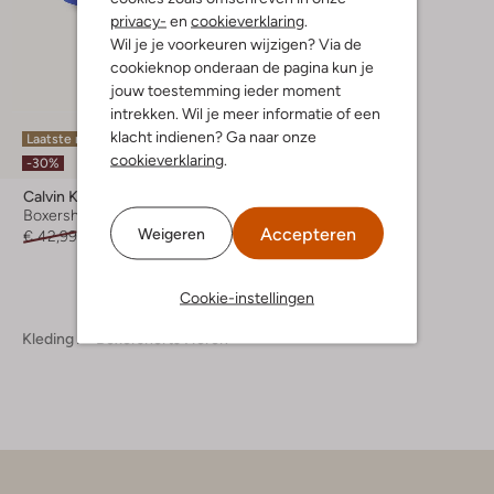
privacy-
en
cookieverklaring
.
Wil je je voorkeuren wijzigen? Via de
cookieknop onderaan de pagina kun je
jouw toestemming ieder moment
intrekken. Wil je meer informatie of een
klacht indienen? Ga naar onze
Laatste maten
cookieverklaring
.
-30%
Calvin Klein Underwear
Boxershort
Accepteren
Weigeren
€ 42,99
€ 29,99
Cookie-instellingen
Kleding
Boxershorts Heren