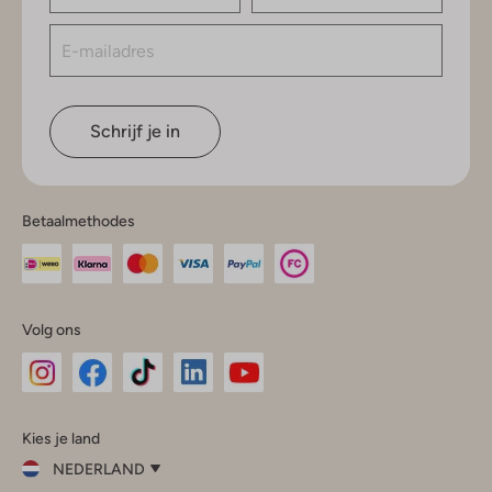
Schrijf je in
Betaalmethodes
Volg ons
Omoda
Omoda
Omoda
Omoda
Omoda
Kies je land
Instagram
Facebook
TikTok
LinkedIn
YouTube
NEDERLAND