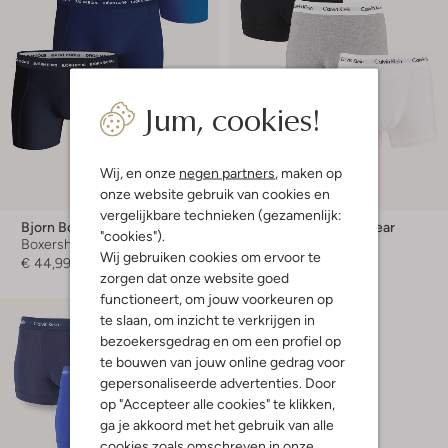
Jum, cookies!
Wij, en onze
negen partners
, maken op
Laatste maten
onze website gebruik van cookies en
-20%
vergelijkbare technieken (gezamenlijk:
Bjorn Borg
Calvin Klein Underwear
"cookies").
Boxershort
Boxershort
Wij gebruiken cookies om ervoor te
€ 44,99
€ 42,99
€ 33,99
zorgen dat onze website goed
functioneert, om jouw voorkeuren op
te slaan, om inzicht te verkrijgen in
bezoekersgedrag en om een profiel op
te bouwen van jouw online gedrag voor
gepersonaliseerde advertenties. Door
op "Accepteer alle cookies" te klikken,
ga je akkoord met het gebruik van alle
cookies zoals omschreven in onze