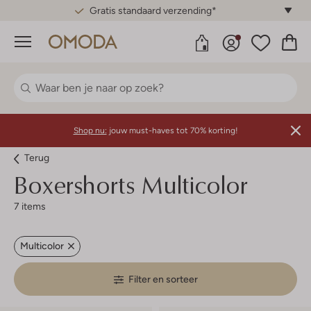
Gratis standaard verzending*
Menu
Shop nu:
jouw must-haves tot 70% korting!
Terug
Boxershorts Multicolor
7 items
Multicolor
Filter en sorteer