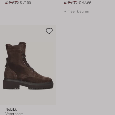
€ 119,95
€ 71,99
€ 119,95
€ 47,99
+ meer kleuren
Nubikk
Veterboots