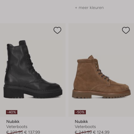
+ meer kleuren
-40%
-50%
Nubikk
Nubikk
Veterboots
Veterboots
€ 229,95
€ 137,99
€ 249,99
€ 124,99