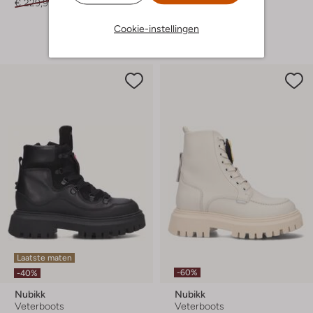
€ 229,99
€ 114,99
€ 119,95
€ 47,99
+ meer kleuren
Cookie-instellingen
Laatste maten
-60%
-40%
Nubikk
Nubikk
Veterboots
Veterboots