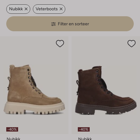
Nubikk
Veterboots
Filter en sorteer
-40%
-40%
Nubikk
Nubikk