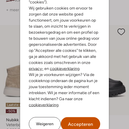
"cookies").
Wij gebruiken cookies om ervoor te
+ meer kleuren
zorgen dat onze website goed
functioneert, om jouw voorkeuren op
te slaan, om inzicht te verkrijgen in
bezoekersgedrag en om een profiel op
te bouwen van jouw online gedrag voor
gepersonaliseerde advertenties. Door
op "Accepteer alle cookies" te klikken,
ga je akkoord met het gebruik van alle
cookies zoals omschreven in onze
privacy-
en
cookieverklaring
.
Wil je je voorkeuren wijzigen? Via de
cookieknop onderaan de pagina kun je
jouw toestemming ieder moment
intrekken. Wil je meer informatie of een
klacht indienen? Ga naar onze
cookieverklaring
.
Laatste maten
Laatste maten
-50%
-60%
Nubikk
Nubikk
Accepteren
Weigeren
Veterboots
Veterboots