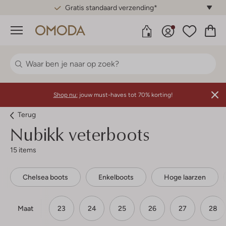
Gratis standaard verzending*
Menu
Shop nu:
jouw must-haves tot 70% korting!
Terug
Nubikk veterboots
15 items
Chelsea boots
Enkelboots
Hoge laarzen
Maat
23
24
25
26
27
28