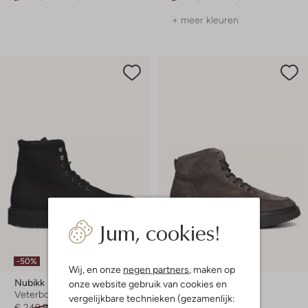
+ meer kleuren
Jum, cookies!
Laatste maten
-50%
-50%
Wij, en onze
negen partners
, maken op
Nubikk
Nubikk
onze website gebruik van cookies en
Veterboots
Veterboots
vergelijkbare technieken (gezamenlijk:
€ 249,95
€ 124,99
€ 229,95
€ 114,99