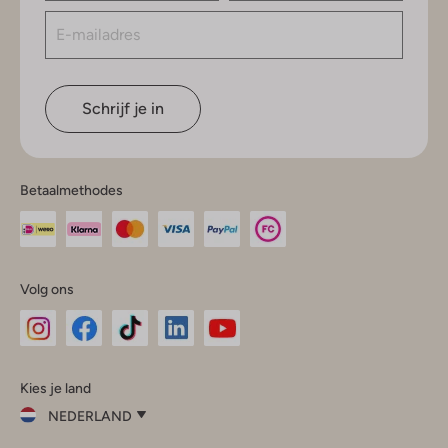
Schrijf je in
Betaalmethodes
Volg ons
Omoda
Omoda
Omoda
Omoda
Omoda
Kies je land
Instagram
Facebook
TikTok
LinkedIn
YouTube
NEDERLAND
Kies