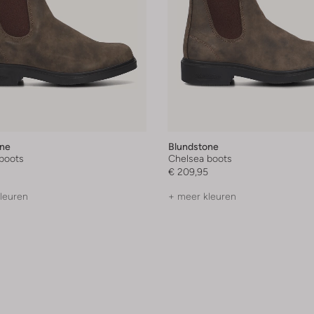
one
Blundstone
boots
Chelsea boots
€ 209,95
leuren
+ meer kleuren