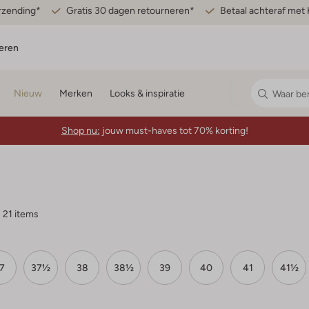
erzending*
Gratis 30 dagen retourneren*
Betaal achteraf met 
eren
Nieuw
Merken
Looks & inspiratie
Shop nu:
jouw must-haves tot 70% korting!
21 items
7
37½
38
38½
39
40
41
41½