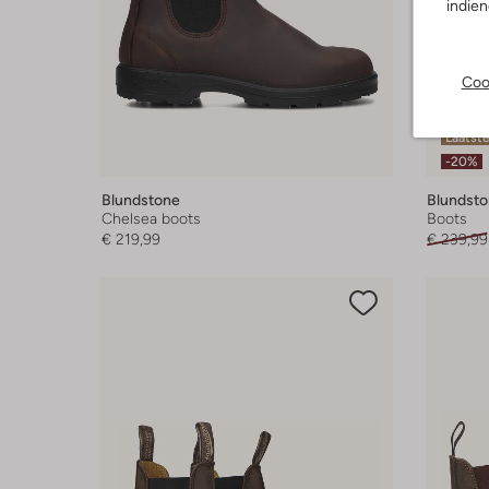
indie
Coo
Laatste
-20%
Blundstone
Blundst
Chelsea boots
Boots
€ 219,99
€ 239,99