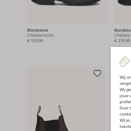
Blundstone
Blundst
Chelsea boots
Chelsea 
€ 129,99
€ 219,99
+ meer k
Wij, e
vergel
Wij ge
jouw v
profie
Door o
cooki
Wil je
toeste