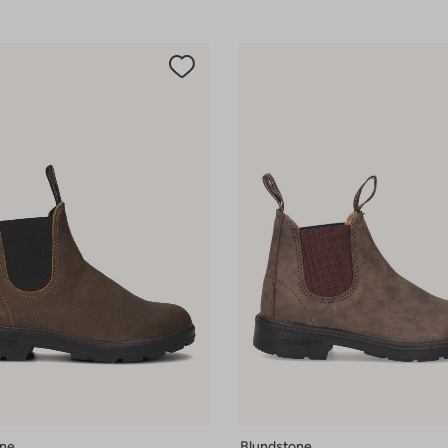
one
Blundstone