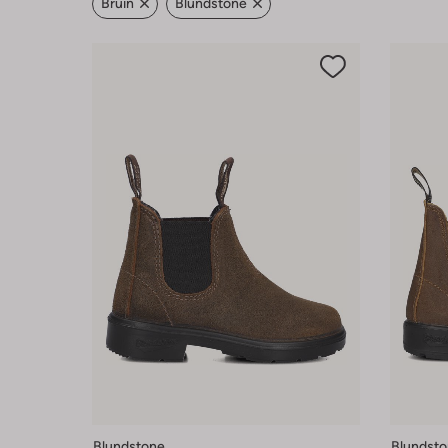
Bruin
Blundstone
Blundstone
Blundst