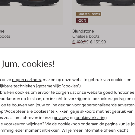
Laatste items
-20%
one
Blundstone
boots
Chelsea boots
€ 199,99
€ 159,99
leuren
+ meer kleuren
Jum, cookies!
n onze
negen partners
, maken op onze website gebruik van cookies en
ijkbare technieken (gezamenlijk: "cookies").
bruiken cookies om ervoor te zorgen dat onze website goed functionee
oorkeuren op te slaan, om inzicht te verkrijgen in bezoekersgedrag en 
l op te bouwen van jouw online gedrag voor gepersonaliseerde advertent
p "Accepteer alle cookies" te klikken, ga je akkoord met het gebruik van 
es zoals omschreven in onze
privacy-
en
cookieverklaring
.
 je voorkeuren wijzigen? Via de cookieknop onderaan de pagina kun je j
mming ieder moment intrekken. Wil je meer informatie of een klacht