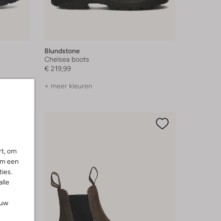
Blundstone
Chelsea boots
€ 219,99
+ meer kleuren
rt, om
om een
ies.
alle
ouw