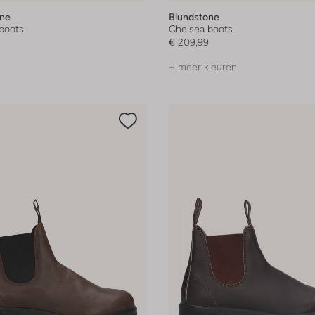
one
Blundstone
boots
Chelsea boots
€ 209,99
+ meer kleuren