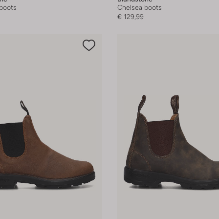
boots
Chelsea boots
€ 129,99