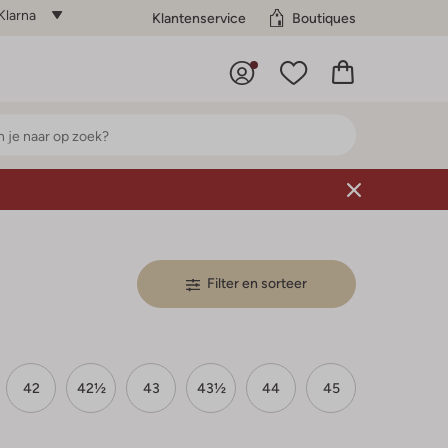
Klarna
Klantenservice
Boutiques
Filter en sorteer
42
42½
43
43½
44
45