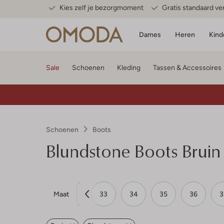
Kies zelf je bezorgmoment
Gratis standaard v
Dames
Heren
Kind
Sale
Schoenen
Kleding
Tassen & Accessoires
Schoenen
Boots
Blundstone
Boots Bruin
Maat
30
31
32
33
34
35
36
3