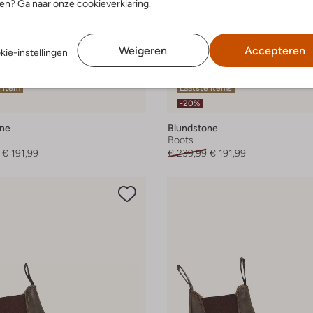
nen? Ga naar onze
cookieverklaring
.
Weigeren
Accepteren
kie-instellingen
 item
Laatste items
-20%
one
Blundstone
Boots
€ 191,99
€ 239,99
€ 191,99