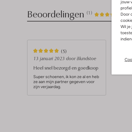
jouw v
profie
Beoordelingen
(1)
1
5
Door o
5
/5
cooki
Sterren
Wil je
toeste
indie
5
(5)
S
13 januari 2023
door Blundstoe
Coo
t
Heel snel bezorgd en goedkoop
e
Super schoenen, ik kon ze al en heb
ze aan mijn partner gegeven voor
r
zijn verjaardag.
r
e
n