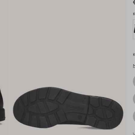
K
K
V