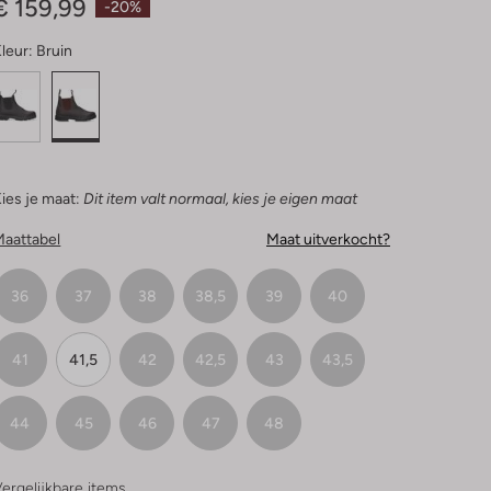
€ 159,99
-20%
leur:
Bruin
ies je maat:
Dit item valt normaal, kies je eigen maat
Maattabel
Maat uitverkocht?
36
37
38
38,5
39
40
41
41,5
42
42,5
43
43,5
44
45
46
47
48
ergelijkbare items