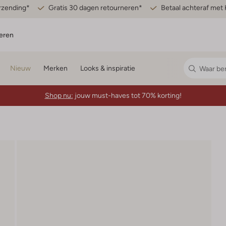
erzending*
Gratis 30 dagen retourneren*
Betaal achteraf met 
eren
Nieuw
Merken
Looks & inspiratie
Shop nu:
jouw must-haves tot 70% korting!