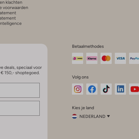
en klachten
e voorwaarden
tatement
atement
 Intelligence
Betaalmethodes
e deals, speciaal voor
p € 150,- shoptegoed.
Volg ons
Omoda
Omoda
Omoda
Omoda
Om
Kies je land
Instagram
Facebook
TikTok
LinkedI
Yo
NEDERLAND
Kies
je
Sluit
land