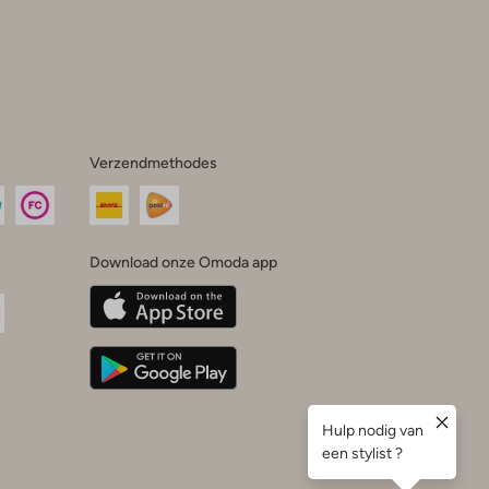
Verzendmethodes
Download onze Omoda app
oda
n
uTube