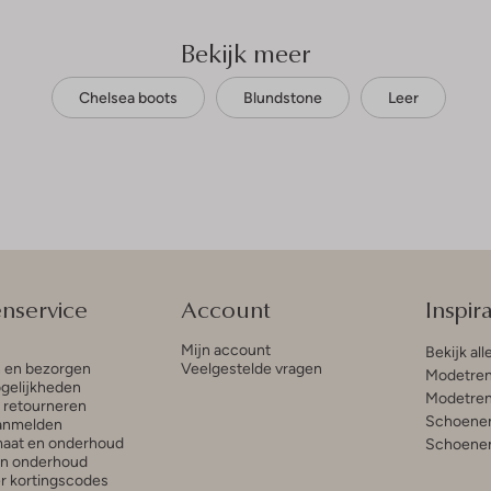
Bekijk meer
Chelsea boots
Blundstone
Leer
enservice
Account
Inspira
Mijn account
Bekijk all
n en bezorgen
Veelgestelde vragen
Modetren
gelijkheden
Modetren
n retourneren
Schoenen
anmelden
aat en onderhoud
Schoenen
en onderhoud
r kortingscodes