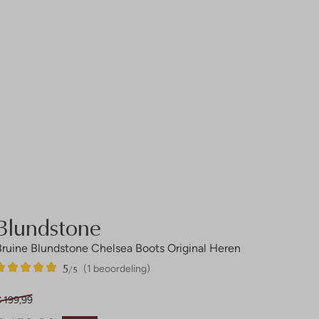
Blundstone
Bruine Blundstone Chelsea Boots Original Heren
5
1
5
/5
(1 beoordeling)
Sterren
 199,99