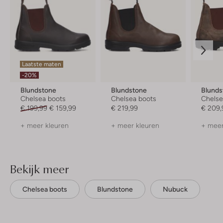
Laatste maten
-20%
Blundstone
Blundstone
Blunds
Chelsea boots
Chelsea boots
Chelse
€ 199,99
€ 159,99
€ 219,99
€ 209,
+ meer kleuren
+ meer kleuren
+ meer
Bekijk meer
Chelsea boots
Blundstone
Nubuck