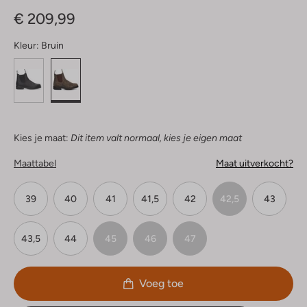
Sterren
€ 209,99
Kleur:
Bruin
Kies je maat:
Dit item valt normaal, kies je eigen maat
Maattabel
Maat uitverkocht?
39
40
41
41,5
42
42,5
43
43,5
44
45
46
47
Voeg toe