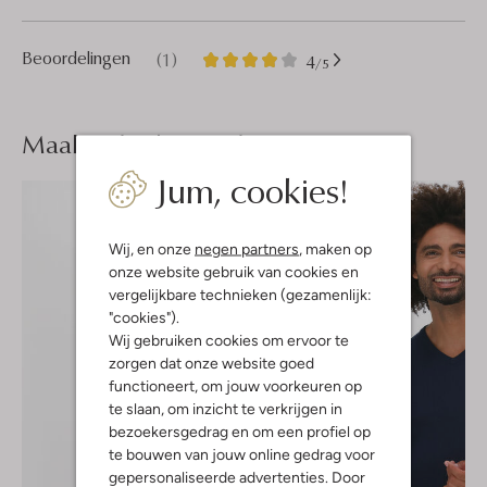
1
4
Beoordelingen
(1)
4
/5
Sterren
Maak je
look compleet
Jum, cookies!
Wij, en onze
negen partners
, maken op
onze website gebruik van cookies en
vergelijkbare technieken (gezamenlijk:
"cookies").
Wij gebruiken cookies om ervoor te
zorgen dat onze website goed
functioneert, om jouw voorkeuren op
te slaan, om inzicht te verkrijgen in
bezoekersgedrag en om een profiel op
te bouwen van jouw online gedrag voor
gepersonaliseerde advertenties. Door