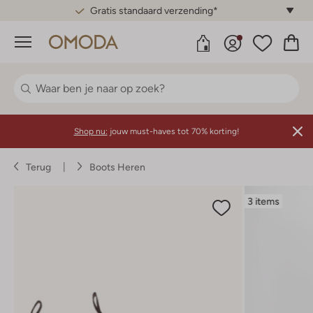
Gratis standaard verzending*
Menu
Shop nu:
jouw must-haves tot 70% korting!
Terug
Boots Heren
3 items