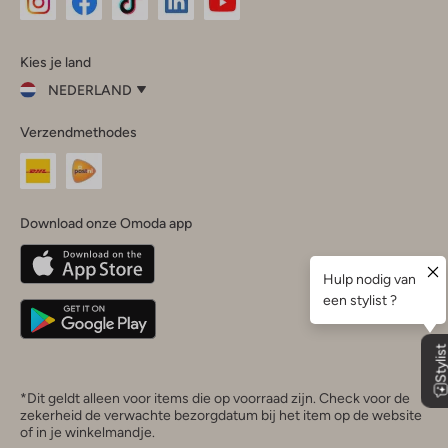
Omoda
Omoda
Omoda
Omoda
Omoda
Kies je land
Instagram
Facebook
TikTok
LinkedIn
YouTube
NEDERLAND
Kies
Verzendmethodes
je
Sluit
land
Nederland
België
(Nederlands)
Download onze Omoda app
Belgique
(Français)
Deutschland
*Dit geldt alleen voor items die op voorraad zijn. Check voor de
zekerheid de verwachte bezorgdatum bij het item op de website
of in je winkelmandje.