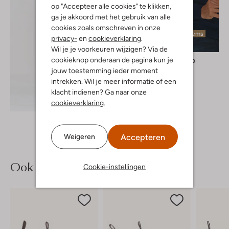
op "Accepteer alle cookies" te klikken,
ga je akkoord met het gebruik van alle
cookies zoals omschreven in onze
Laatste items
privacy-
en
cookieverklaring
.
Wil je je voorkeuren wijzigen? Via de
cookieknop onderaan de pagina kun je
Profuomo
Trui
jouw toestemming ieder moment
€ 89,95
intrekken. Wil je meer informatie of een
klacht indienen? Ga naar onze
Ontdek de look
cookieverklaring
.
Accepteren
Weigeren
Ook iets voor jou?
Cookie-instellingen