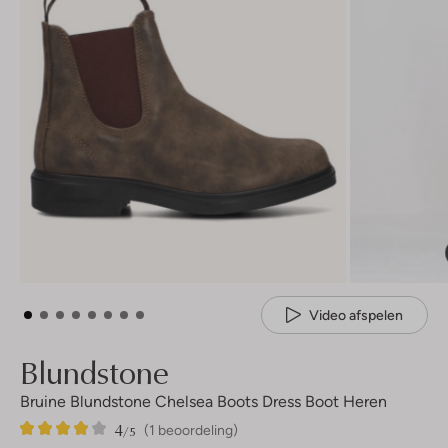
Video afspelen
Blundstone
Bruine Blundstone Chelsea Boots Dress Boot Heren
4
1
4
/5
(1 beoordeling)