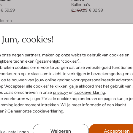
s
Ballerina's
€ 59,99
€ 109,99
€ 32,99
leuren
Jum, cookies!
n onze
negen partners
, maken op onze website gebruik van cookies en
ijkbare technieken (gezamenlijk: "cookies").
bruiken cookies om ervoor te zorgen dat onze website goed functionee
oorkeuren op te slaan, om inzicht te verkrijgen in bezoekersgedrag en 
l op te bouwen van jouw online gedrag voor gepersonaliseerde advertent
p "Accepteer alle cookies" te klikken, ga je akkoord met het gebruik van 
es zoals omschreven in onze
privacy-
en
cookieverklaring
.
 je voorkeuren wijzigen? Via de cookieknop onderaan de pagina kun je j
mming ieder moment intrekken. Wil je meer informatie of een klacht
nen? Ga naar onze
cookieverklaring
.
Weigeren
Accepteren
kie-instellingen