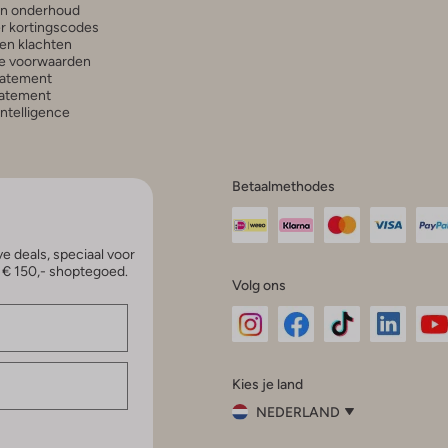
en onderhoud
r kortingscodes
en klachten
e voorwaarden
tatement
atement
 Intelligence
Betaalmethodes
e deals, speciaal voor
p € 150,- shoptegoed.
Volg ons
Omoda
Omoda
Omoda
Omoda
Om
Kies je land
Instagram
Facebook
TikTok
LinkedI
Yo
NEDERLAND
Kies