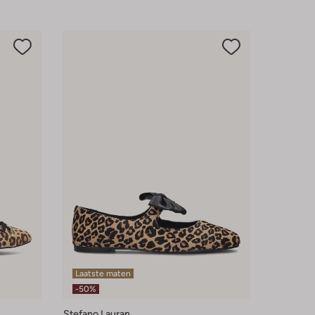
Laatste maten
-50%
Stefano Lauran