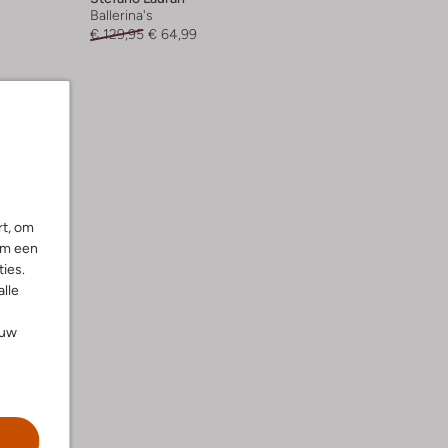
Ballerina's
€ 129,95
€ 64,99
rt, om
om een
ies.
alle
ouw