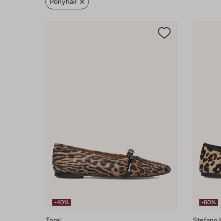
Ponyhair
-40%
-60%
Toral
Stefano 