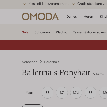
Kies zelf je bezorgmoment
Gratis standaard v
Dames
Heren
Kind
Sale
Schoenen
Kleding
Tassen & Accessoires
Schoenen
Ballerina's
Ballerina's Ponyhair
5 items
Maat
36
37
37½
38
39