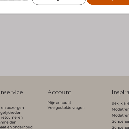
enservice
Account
Inspira
Mijn account
Bekijk all
n en bezorgen
Veelgestelde vragen
Modetren
gelijkheden
Modetren
n retourneren
Schoenen
anmelden
aat en onderhoud
Schoenen