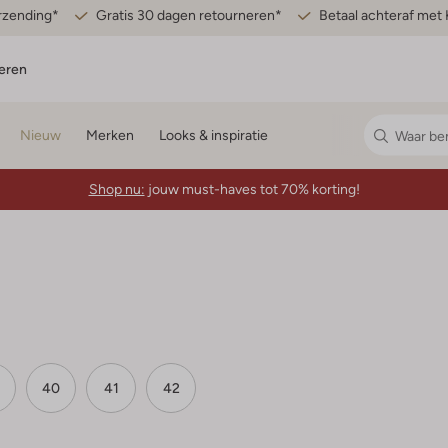
erzending*
Gratis 30 dagen retourneren*
Betaal achteraf met 
eren
Nieuw
Merken
Looks & inspiratie
Shop nu:
jouw must-haves tot 70% korting!
40
41
42