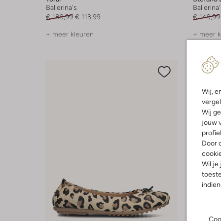
Ballerina's
Ballerina'
€ 189,99
€ 113,99
€ 149,99
+ meer kleuren
+ meer k
Wij, e
vergel
Wij ge
jouw v
profie
Door o
cooki
Wil je
toeste
indie
Coo