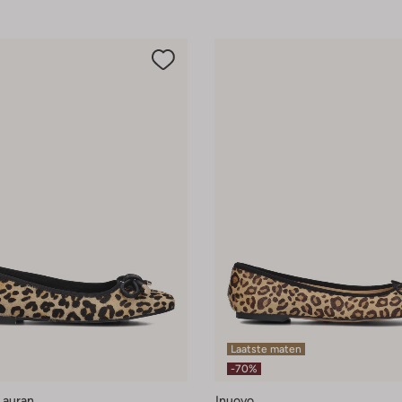
Laatste maten
-70%
Lauran
Inuovo