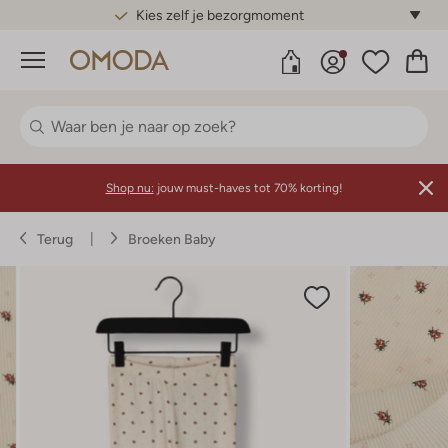
Kies zelf je bezorgmoment
Menu
Shop nu:
jouw must-haves tot 70% korting!
Terug
Broeken Baby