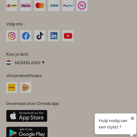
Volg ons
Omoda
Omoda
Omoda
Omoda
Omoda
Kies je land
Instagram
Facebook
TikTok
LinkedIn
YouTube
NEDERLAND
Kies
Verzendmethodes
je
Sluit
land
Nederland
België
(Nederlands)
Download onze Omoda app
Belgique
(Français)
Deutschland