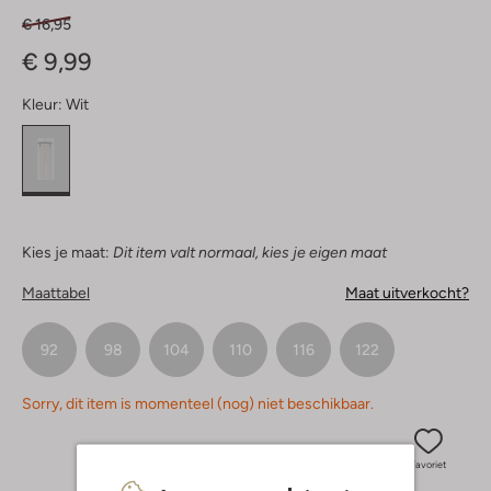
€ 16,95
€ 9,99
Kleur:
Wit
Kies je maat:
Dit item valt normaal, kies je eigen maat
Maattabel
Maat uitverkocht?
92
98
104
110
116
122
Sorry, dit item is momenteel (nog) niet beschikbaar.
Favoriet