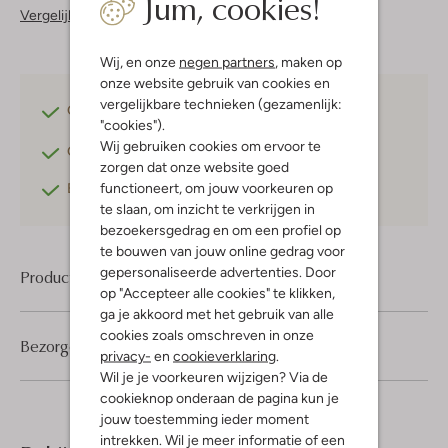
Jum, cookies!
Vergelijkbare items
Wij, en onze
negen partners
, maken op
onze website gebruik van cookies en
vergelijkbare technieken (gezamenlijk:
Gratis verzending
vanaf €75,-
"cookies").
Wij gebruiken cookies om ervoor te
Gratis retourneren
binnen 30 dagen*
zorgen dat onze website goed
functioneert, om jouw voorkeuren op
Betaal achteraf
met Klarna
te slaan, om inzicht te verkrijgen in
bezoekersgedrag en om een profiel op
te bouwen van jouw online gedrag voor
gepersonaliseerde advertenties. Door
Product informatie
op "Accepteer alle cookies" te klikken,
ga je akkoord met het gebruik van alle
cookies zoals omschreven in onze
Bezorgen & retourneren
privacy-
en
cookieverklaring
.
Wil je je voorkeuren wijzigen? Via de
cookieknop onderaan de pagina kun je
jouw toestemming ieder moment
intrekken. Wil je meer informatie of een