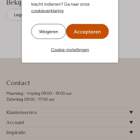
Bekijk meer
klacht indienen? Ga naar onze
cookieverklaring
.
Leggings
Lil' Atelier
Katoen
Accepteren
Weigeren
Cookie-instellingen
Contact
Maandag - Vrijdag 09:00 - 19:00 uur
Zaterdag 09:00 - 17:00 uur
Klantenservice
Account
Inspiratie