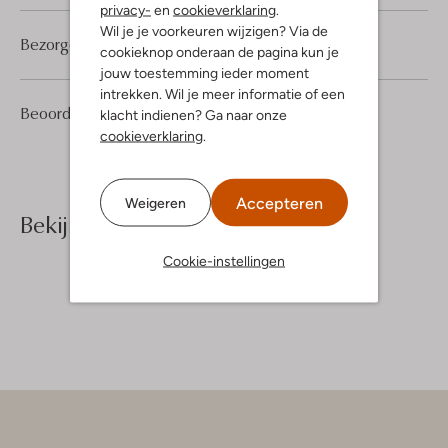
privacy-
en
cookieverklaring
.
Wil je je voorkeuren wijzigen? Via de
Bezorgen & retourneren
cookieknop onderaan de pagina kun je
jouw toestemming ieder moment
intrekken. Wil je meer informatie of een
1
5
Beoordelingen
(1)
5
klacht indienen? Ga naar onze
/5
Sterren
cookieverklaring
.
Accepteren
Weigeren
Bekijk meer
Cookie-instellingen