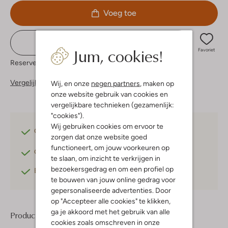
Voeg toe
Bekijk voorraad in boutiques
Jum, cookies!
Favoriet
Reserveer direct in een van onze 37 boutiques
Vergelijkbare items
Wij, en onze
negen partners
, maken op
onze website gebruik van cookies en
vergelijkbare technieken (gezamenlijk:
"cookies").
Wij gebruiken cookies om ervoor te
Gratis verzending
vanaf €75,-
zorgen dat onze website goed
functioneert, om jouw voorkeuren op
Gratis retourneren
binnen 30 dagen*
te slaan, om inzicht te verkrijgen in
bezoekersgedrag en om een profiel op
Betaal achteraf
met Klarna
te bouwen van jouw online gedrag voor
gepersonaliseerde advertenties. Door
op "Accepteer alle cookies" te klikken,
ga je akkoord met het gebruik van alle
Product informatie
cookies zoals omschreven in onze