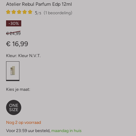
Atelier Rebul Parfum Edp 12ml
5
1
5
/5
(1 beoordeling)
Sterren
-30%
€ 24,99
€ 16,99
Kleur:
Kleur N.v.t.
Kies je maat:
ONE
SIZE
Nog 2 op voorraad
Voor 23:59 uur besteld,
maandag in huis