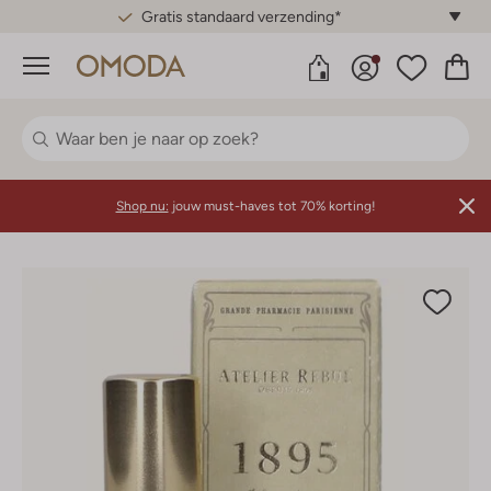
Gratis standaard verzending*
Menu
Shop nu:
jouw must-haves tot 70% korting!