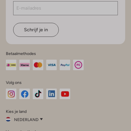
Schrijf je in
Betaalmethodes
Volg ons
Omoda
Omoda
Omoda
Omoda
Omoda
Kies je land
Instagram
Facebook
TikTok
LinkedIn
YouTube
NEDERLAND
Kies