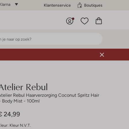
Klarna
Klantenservice
Boutiques
Atelier Rebul
Atelier Rebul Haarverzorging Coconut Spritz Hair
+ Body Mist - 100ml
€ 24,99
leur:
Kleur N.v.t.