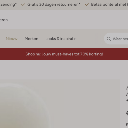
erzending*
Gratis 30 dagen retourneren*
Betaal achteraf met 
eren
Nieuw
Merken
Looks & inspiratie
Shop nu:
jouw must-haves tot 70% korting!
K