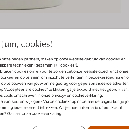
Bezorgen & retourneren
Jum, cookies!
n onze
negen partners
, maken op onze website gebruik van cookies en
elling & Pasvorm
ijkbare technieken (gezamenlijk: "cookies").
bruiken cookies om ervoor te zorgen dat onze website goed functionee
oorkeuren op te slaan, om inzicht te verkrijgen in bezoekersgedrag en 
 N.v.t.
l op te bouwen van jouw online gedrag voor gepersonaliseerde advertent
p "Accepteer alle cookies" te klikken, ga je akkoord met het gebruik van 
es zoals omschreven in onze
privacy-
en
cookieverklaring
.
 je voorkeuren wijzigen? Via de cookieknop onderaan de pagina kun je j
mming ieder moment intrekken. Wil je meer informatie of een klacht
nen? Ga naar onze
cookieverklaring
.