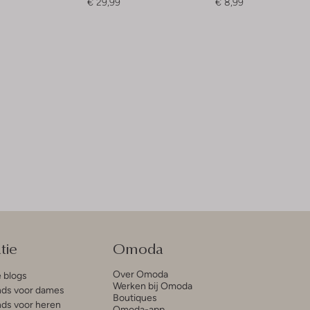
€ 29,99
€ 8,99
tie
Omoda
Over Omoda
e blogs
Werken bij Omoda
ds voor dames
Boutiques
ds voor heren
Omoda-app