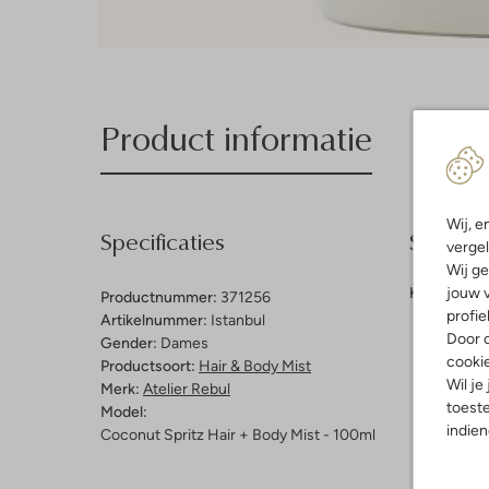
Product informatie
Wij, e
Specificaties
Samenst
vergel
Wij ge
jouw v
Kleur:
Kleur
Productnummer:
371256
profie
Artikelnummer:
Istanbul
Door o
Gender:
Dames
cooki
Productsoort:
Hair & Body Mist
Wil je
Merk:
Atelier Rebul
toeste
Model:
indie
Coconut Spritz Hair + Body Mist - 100ml