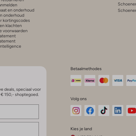
Schoenen
anmelden
aat en onderhoud
Schoenen
en onderhoud
r kortingscodes
en klachten
e voorwaarden
tatement
atement
 Intelligence
Betaalmethodes
e deals, speciaal voor
p € 150,- shoptegoed.
Volg ons
Omoda
Omoda
Omoda
Omoda
Om
Kies je land
Instagram
Facebook
TikTok
LinkedI
Yo