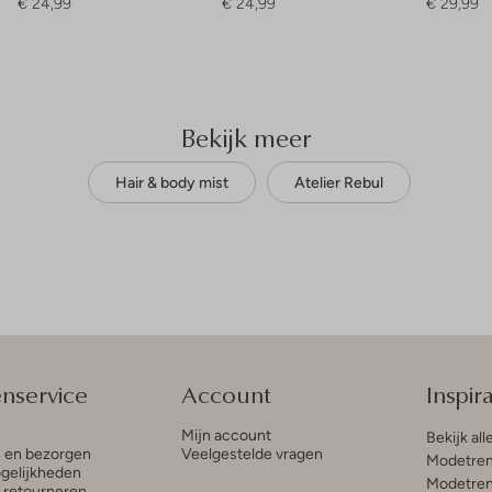
€ 24,99
€ 24,99
€ 29,99
Bekijk meer
Hair & body mist
Atelier Rebul
enservice
Account
Inspira
Mijn account
Bekijk all
n en bezorgen
Veelgestelde vragen
Modetren
gelijkheden
Modetren
n retourneren