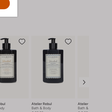
ebul
Atelier Rebul
Atelier Rebul
ody
Bath & Body
Bath & Body