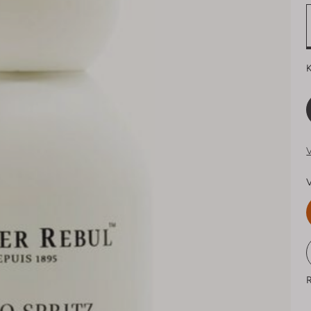
K
V
V
R