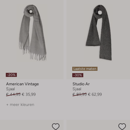
Laatste maten
-20%
-30%
American Vintage
Studio Ar
Sjaal
Sjaal
€ 44,99
€ 35,99
€ 89,99
€ 62,99
+ meer kleuren