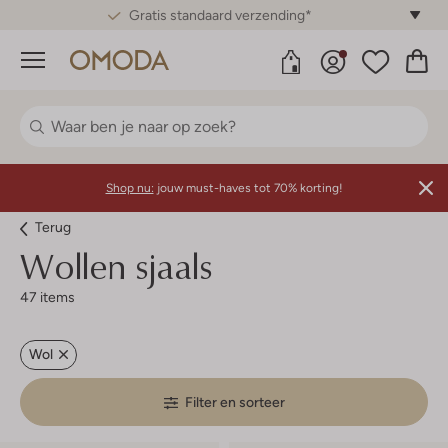
Gratis standaard verzending*
Menu
Shop nu:
jouw must-haves tot 70% korting!
Terug
Wollen sjaals
47 items
Wol
Filter en sorteer