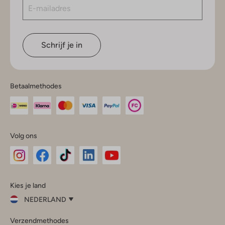
Schrijf je in
Betaalmethodes
Volg ons
Omoda
Omoda
Omoda
Omoda
Omoda
Kies je land
Instagram
Facebook
TikTok
LinkedIn
YouTube
NEDERLAND
Kies
Verzendmethodes
je