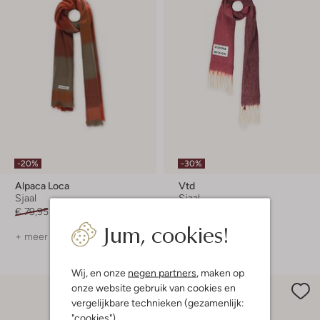
-20%
-30%
Alpaca Loca
Vtd
Sjaal
Sjaal
€ 79,95
€ 63,99
€ 49,99
€ 34,99
Jum, cookies!
+ meer kleuren
+ meer kleuren
Wij, en onze
negen partners
, maken op
onze website gebruik van cookies en
vergelijkbare technieken (gezamenlijk:
"cookies").