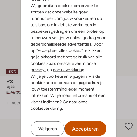
Wij gebruiken cookies om ervoor te
zorgen dat onze website goed
functioneert, om jouw voorkeuren op
te slaan, om inzicht te verkrijgen in
bezoekersgedrag en om een profiel op
te bouwen van jouw online gedrag voor
gepersonaliseerde advertenties. Door
op "Accepteer alle cookies" te klikken,
ga je akkoord met het gebruik van alle
cookies zoals omschreven in onze
privacy-
en
cookieverklaring
.
-30%
-30%
Wil je je voorkeuren wijzigen? Via de
Vtd
Vtd
cookieknop onderaan de pagina kun je
Sjaal
Sjaal
jouw toestemming ieder moment
€ 49,99
€ 34,99
€ 49,99
€ 34,99
intrekken. Wil je meer informatie of een
klacht indienen? Ga naar onze
+ meer kleuren
+ meer kleuren
cookieverklaring
.
Accepteren
Weigeren