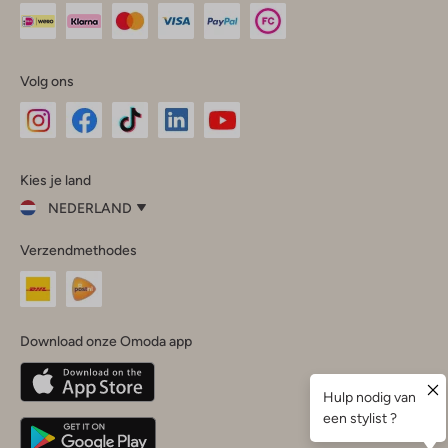
Volg ons
Omoda
Omoda
Omoda
Omoda
Omoda
Kies je land
Instagram
Facebook
TikTok
LinkedIn
YouTube
NEDERLAND
Kies
Verzendmethodes
je
Sluit
land
Nederland
België
(Nederlands)
Download onze Omoda app
Belgique
(Français)
Deutschland