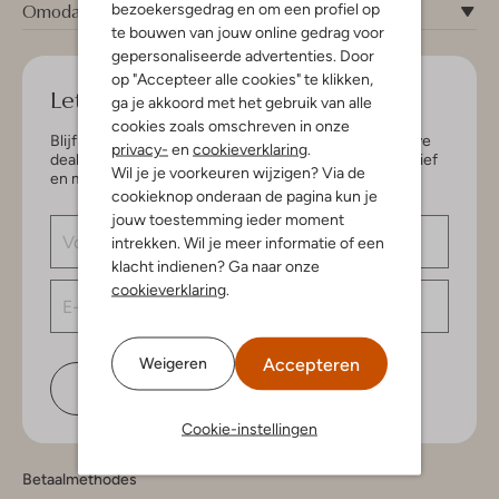
Omoda
bezoekersgedrag en om een profiel op
te bouwen van jouw online gedrag voor
gepersonaliseerde advertenties. Door
op "Accepteer alle cookies" te klikken,
Let's keep in touch!
ga je akkoord met het gebruik van alle
cookies zoals omschreven in onze
Blijf op de hoogte van de nieuwste items en exclusieve
privacy-
en
cookieverklaring
.
deals, speciaal voor jou. Schrijf je in voor de nieuwsbrief
Wil je je voorkeuren wijzigen? Via de
en maak kans op € 150,- shoptegoed.
cookieknop onderaan de pagina kun je
jouw toestemming ieder moment
intrekken. Wil je meer informatie of een
klacht indienen? Ga naar onze
cookieverklaring
.
Accepteren
Weigeren
Schrijf je in
Cookie-instellingen
Betaalmethodes