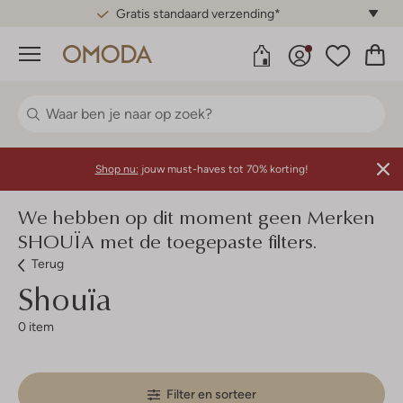
Gratis standaard verzending*
Menu
Shop nu:
jouw must-haves tot 70% korting!
We hebben op dit moment geen Merken
SHOUÏA met de toegepaste filters.
Terug
Shouïa
0 item
Filter en sorteer