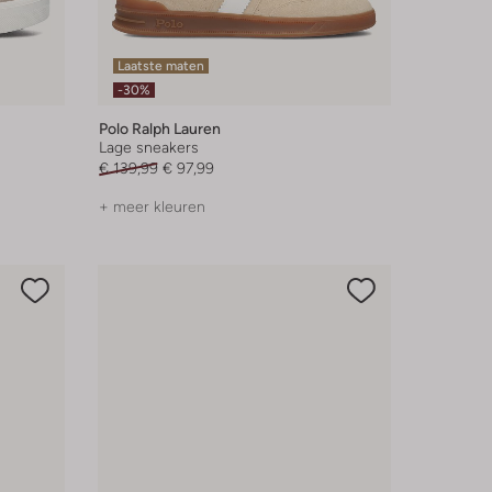
Laatste maten
-30%
Polo Ralph Lauren
Lage sneakers
€ 139,99
€ 97,99
+ meer kleuren