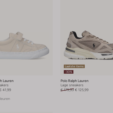
Laatste items
-30%
ph Lauren
Polo Ralph Lauren
akers
Lage sneakers
€ 41,99
€ 179,99
€ 125,99
leuren