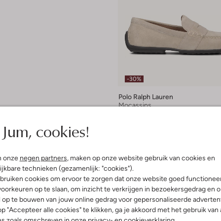
-30%
Polo Ralph Lauren
Mocassins
€ 179,99
€ 125,99
Jum, cookies!
+ meer kleuren
n onze
negen partners
, maken op onze website gebruik van cookies en
ijkbare technieken (gezamenlijk: "cookies").
bruiken cookies om ervoor te zorgen dat onze website goed functionee
oorkeuren op te slaan, om inzicht te verkrijgen in bezoekersgedrag en 
l op te bouwen van jouw online gedrag voor gepersonaliseerde advertent
p "Accepteer alle cookies" te klikken, ga je akkoord met het gebruik van 
es zoals omschreven in onze
privacy-
en
cookieverklaring
.