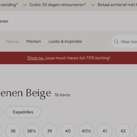
erzending*
Gratis 30 dagen retourneren*
Betaal achteraf met 
eren
Nieuw
Merken
Looks & inspiratie
Shop nu:
jouw must-haves tot 70% korting!
enen Beige
16 items
Espadrilles
38
38½
39
40
40½
41
42