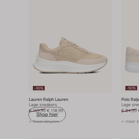
-30%
-50%
Lauren Ralph Lauren
Polo Ral
Lage sneakers
Lage sne
€ 169,99
€ 118,99
€ 84,99
Shop hier
+ meer kleuren
+ meer k