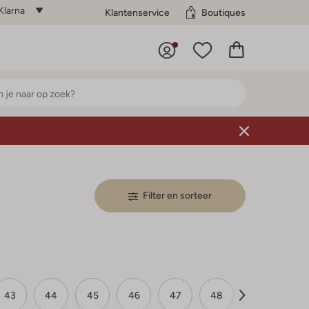
Klarna
Klantenservice
Boutiques
Filter en sorteer
43
44
45
46
47
48
49
50