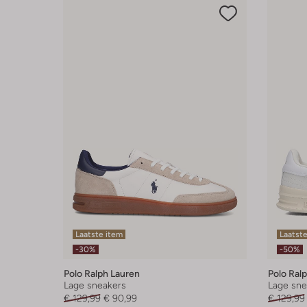
Laatste item
Laatste
-30%
-50%
Polo Ralph Lauren
Polo Ral
Lage sneakers
Lage sne
€ 129,99
€ 90,99
€ 129,99