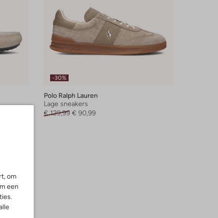
-30%
Polo Ralph Lauren
Lage sneakers
€ 129,99
€ 90,99
rt, om
om een
ies.
alle