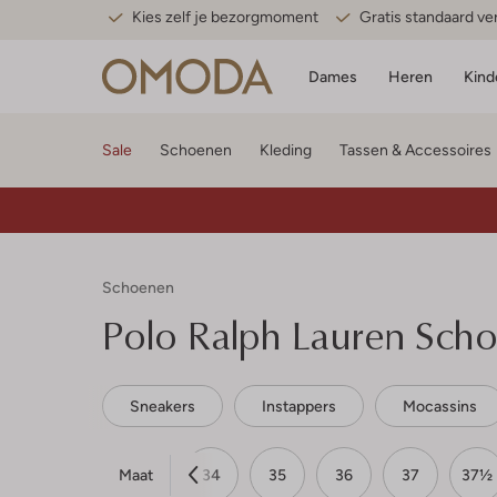
Kies zelf je bezorgmoment
Gratis standaard v
Dames
Heren
Kind
Sale
Schoenen
Kleding
Tassen & Accessoires
Schoenen
Polo Ralph Lauren
Scho
Sneakers
Instappers
Mocassins
Maat
31
32
33
34
35
36
37
37½