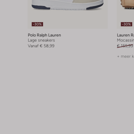
-30%
-30%
Polo Ralph Lauren
Lauren R
Lage sneakers
Mocassi
Vanaf
€ 58,99
€ 159,99
+ meer k