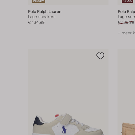
Nieuw
-20%
Polo Ralph Lauren
Polo Ral
Lage sneakers
Lage sne
€ 134,99
€ 139,99
+ meer k