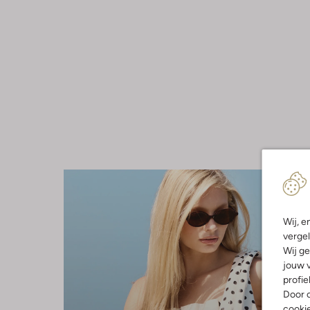
Wij, e
vergel
Wij ge
jouw v
profie
Door o
cooki