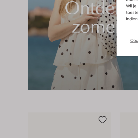
Wil je
toeste
indie
Coo