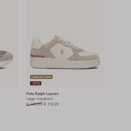
Laatste item
-20%
Polo Ralph Lauren
Lage sneakers
€ 149,99
€ 119,99