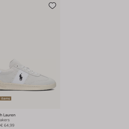
 items
ph Lauren
akers
€ 64,99