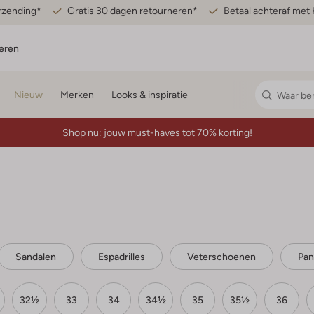
erzending*
Gratis 30 dagen retourneren*
Betaal achteraf met 
eren
Nieuw
Merken
Looks & inspiratie
Shop nu:
jouw must-haves tot 70% korting!
Sandalen
Espadrilles
Veterschoenen
Pan
32½
33
34
34½
35
35½
36