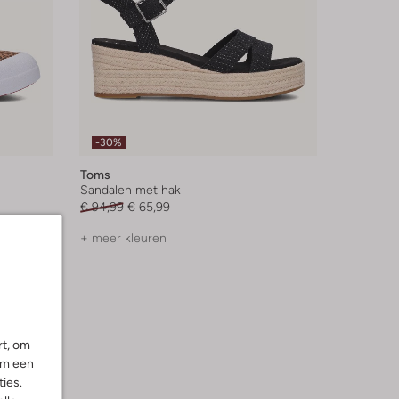
-30%
Toms
Sandalen met hak
€ 94,99
€ 65,99
+ meer kleuren
rt, om
om een
ies.