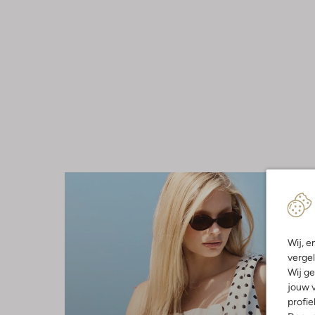
Wij, e
vergel
Wij ge
jouw v
profie