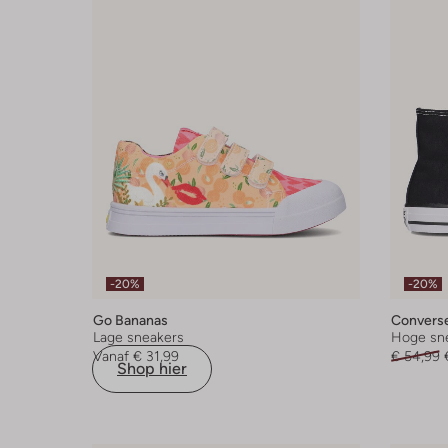
-20%
-20%
Go Bananas
Convers
Lage sneakers
Hoge sn
Vanaf
€ 31,99
€ 54,99
Shop hier