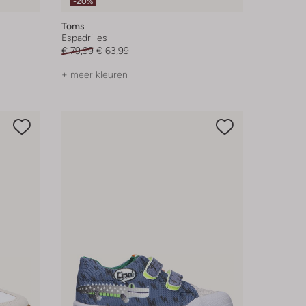
-20%
Toms
Espadrilles
€ 79,99
€ 63,99
+ meer kleuren