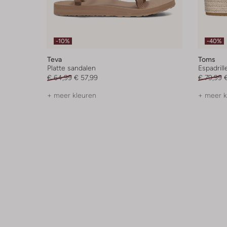
-10%
-40%
Teva
Toms
Platte sandalen
Espadrill
€ 64,99
€ 57,99
€ 79,99
+ meer kleuren
+ meer k