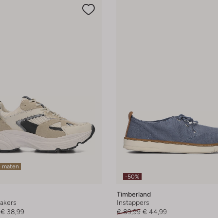
e maten
-50%
Timberland
akers
Instappers
€ 38,99
€ 89,99
€ 44,99