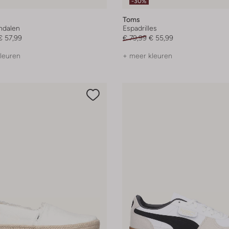
-30%
Toms
andalen
Espadrilles
€ 57,99
€ 79,99
€ 55,99
leuren
+ meer kleuren