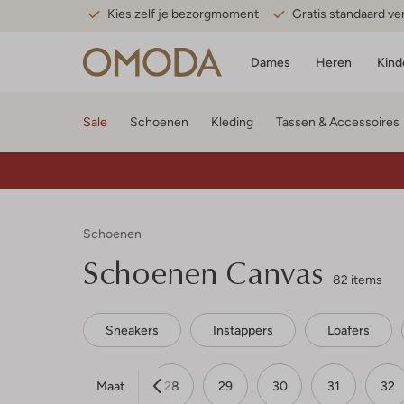
Kies zelf je bezorgmoment
Gratis standaard v
Dames
Heren
Kind
Sale
Schoenen
Kleding
Tassen & Accessoires
Schoenen
Schoenen Canvas
82 items
Sneakers
Instappers
Loafers
Maat
25
26
27
28
29
30
31
32