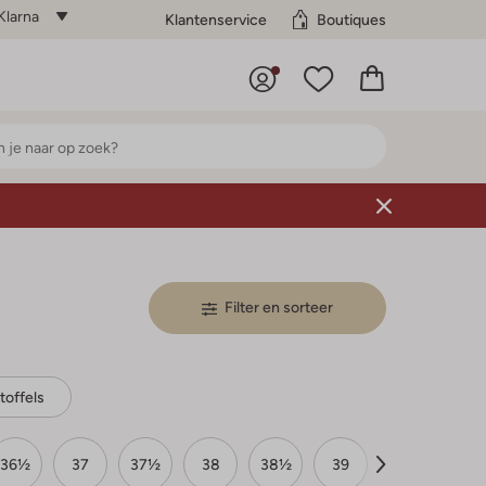
Klarna
Klantenservice
Boutiques
Filter en sorteer
toffels
36½
37
37½
38
38½
39
39½
40