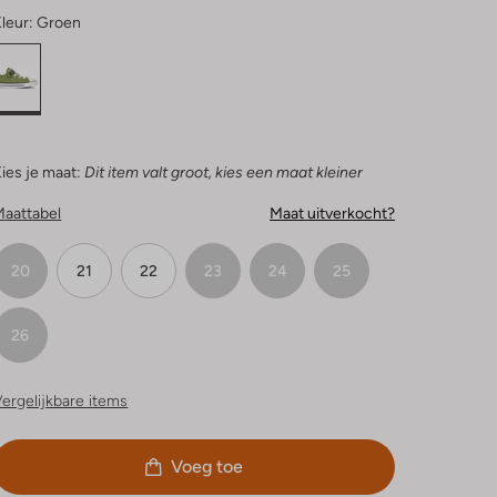
leur:
Groen
ies je maat:
Dit item valt groot, kies een maat kleiner
Maattabel
Maat uitverkocht?
20
21
22
23
24
25
26
ergelijkbare items
Voeg toe