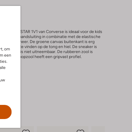
YLOR ALL STAR 1V1 van Converse is ideaal voor de kids
oor de klittenbandsluiting in combinatie met de elastische
n probleem meer. De groene canvas buitenkant is erg
rklabel is te vinden op de tong en hiel. De sneaker is
rt, om
voetbedje is niet uitneembaar. De rubberen zool is
om een
de zwarte loopzool heeft een gripvast profiel.
ies.
alle
ouw