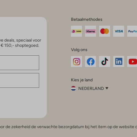
Betaalmethodes
e deals, speciaal voor
p € 150,- shoptegoed.
Volg ons
Omoda
Omoda
Omoda
Omoda
Om
Kies je land
Instagram
Facebook
TikTok
LinkedI
Yo
NEDERLAND
Kies
je
Sluit
land
Nederland
België
(Nederlands)
 voor de zekerheid de verwachte bezorgdatum bij het item op de website o
Belgique
(Français)