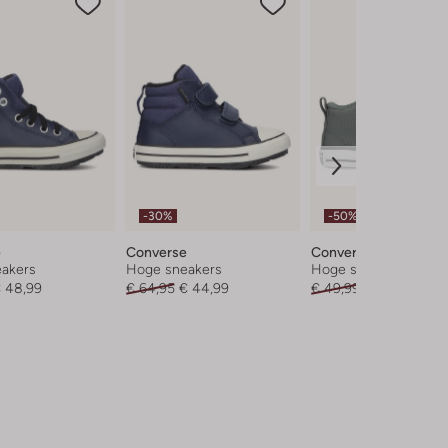
-30%
-50%
e
Converse
Converse
akers
Hoge sneakers
Hoge sneakers
 48,99
€ 64,95
€ 44,99
€ 49,99
€ 24,99