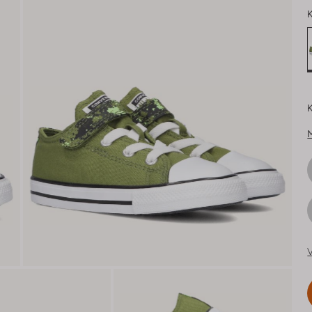
K
K
V