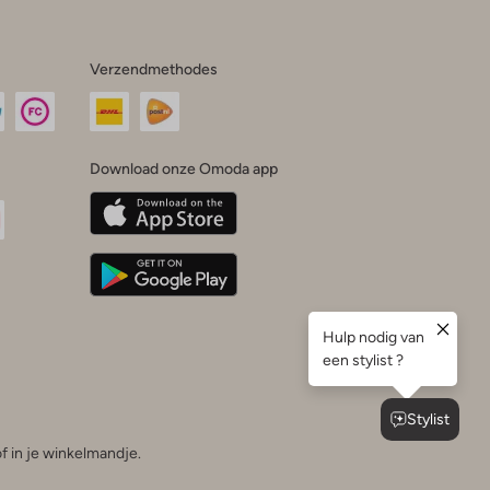
Verzendmethodes
Download onze Omoda app
oda
n
uTube
f in je winkelmandje.