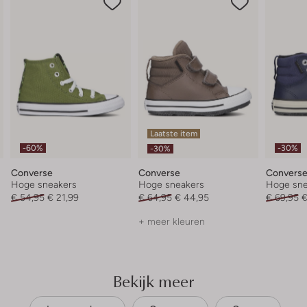
Laatste item
-60%
-30%
-30%
Converse
Converse
Convers
Hoge sneakers
Hoge sneakers
Hoge sne
€ 54,95
€ 21,99
€ 64,95
€ 44,95
€ 69,95
€
+ meer kleuren
Bekijk meer