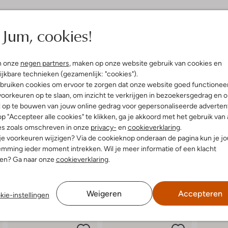
elling & Pasvorm
Omschrijving
Jum, cookies!
n
Dit lage sneaker model CHUCK TA
n onze
negen partners
, maken op onze website gebruik van cookies en
die liever niet willen strikken. D
uitenkant:
Canvas
veters, is aan-en uittrekken gee
ijkbare technieken (gezamenlijk: "cookies").
innenkant:
Textiel
makkelijk te combineren en het me
bruiken cookies om ervoor te zorgen dat onze website goed functionee
ol:
Rubber
textiel gevoerd en het dempende 
oorkeuren op te slaan, om inzicht te verkrijgen in bezoekersgedrag en 
g:
Klittenband
afgewerkt met zwarte lijntjes en 
l op te bouwen van jouw online gedrag voor gepersonaliseerde advertent
Ronde Neus
p "Accepteer alle cookies" te klikken, ga je akkoord met het gebruik van 
es zoals omschreven in onze
privacy-
en
cookieverklaring
.
 je voorkeuren wijzigen? Via de cookieknop onderaan de pagina kun je j
mming ieder moment intrekken. Wil je meer informatie of een klacht
nen? Ga naar onze
cookieverklaring
.
Weigeren
Accepteren
kie-instellingen