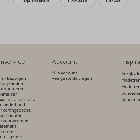
Lage sneakers
Converse
Canvas
enservice
Account
Inspira
Mijn account
Bekijk all
n en bezorgen
Veelgestelde vragen
Modetren
gelijkheden
Modetren
n retourneren
Schoenen
anmelden
aat en onderhoud
Schoenen
en onderhoud
r kortingscodes
en klachten
e voorwaarden
tatement
atement
 Intelligence