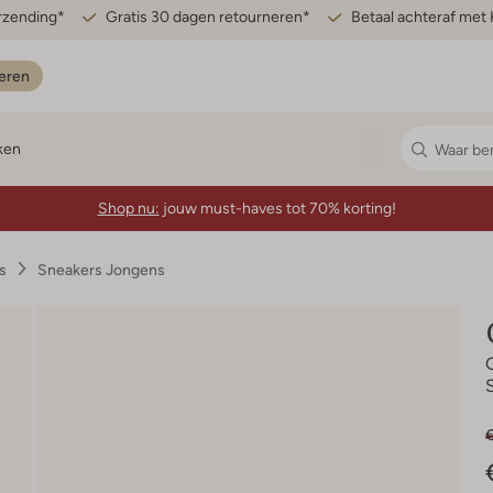
erzending*
Gratis 30 dagen retourneren*
Betaal achteraf met 
eren
ken
Shop nu:
jouw must-haves tot 70% korting!
s
Sneakers Jongens