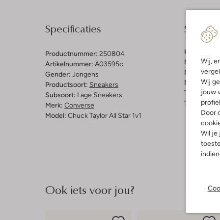
Specificaties
Samenst
Kleur:
Groe
Productnummer:
250804
Wij, e
Materiaal b
Artikelnummer:
A03595c
vergel
Materiaal b
Gender:
Jongens
Wij ge
Materiaal zo
Productsoort:
Sneakers
jouw v
Type sluitin
Subsoort:
Lage Sneakers
profie
Type neus:
Merk:
Converse
Door o
Model:
Chuck Taylor All Star 1v1
cooki
Wil je
toeste
indie
Ook iets voor jou?
Coo