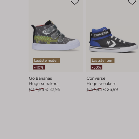
Laatste maten
Laatste item
-40%
-50%
Go Bananas
Converse
Hoge sneakers
Hoge sneakers
€ 54,95
€ 32,95
€ 54,95
€ 26,99