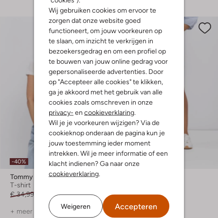
Wij gebruiken cookies om ervoor te
zorgen dat onze website goed
functioneert, om jouw voorkeuren op
te slaan, om inzicht te verkrijgen in
bezoekersgedrag en om een profiel op
te bouwen van jouw online gedrag voor
gepersonaliseerde advertenties. Door
op "Accepteer alle cookies" te klikken,
ga je akkoord met het gebruik van alle
cookies zoals omschreven in onze
privacy-
en
cookieverklaring
.
Wil je je voorkeuren wijzigen? Via de
cookieknop onderaan de pagina kun je
jouw toestemming ieder moment
intrekken. Wil je meer informatie of een
-40%
-50%
klacht indienen? Ga naar onze
cookieverklaring
.
Tommy Jeans
Tommy Jeans
T-shirt
Korte broek
€ 34,99
€ 20,99
€ 79,99
€ 39,99
Accepteren
Weigeren
+ meer kleuren
+ meer kleuren