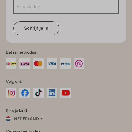
Schrijf je in
Betaalmethodes
Volg ons
Omoda
Omoda
Omoda
Omoda
Omoda
Kies je land
Instagram
Facebook
TikTok
LinkedIn
YouTube
NEDERLAND
Kies
Verzendmethodes
je