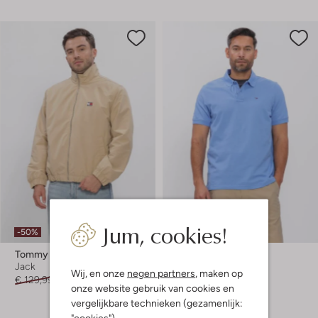
Jum, cookies!
-50%
-50%
Tommy Jeans
Tommy Jeans
Jack
Polo
Wij, en onze
negen partners
, maken op
€ 129,99
€ 64,99
€ 69,99
€ 34,99
onze website gebruik van cookies en
vergelijkbare technieken (gezamenlijk:
+ meer kleuren
"cookies").