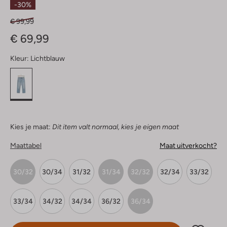
-30%
€ 99,99
€ 69,99
Kleur:
Lichtblauw
Kies je maat:
Dit item valt normaal, kies je eigen maat
Maattabel
Maat uitverkocht?
30/32
30/34
31/32
31/34
32/32
32/34
33/32
33/34
34/32
34/34
36/32
36/34