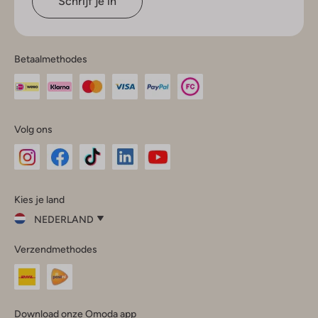
Schrijf je in
Betaalmethodes
Volg ons
Omoda
Omoda
Omoda
Omoda
Omoda
Kies je land
Instagram
Facebook
TikTok
LinkedIn
YouTube
NEDERLAND
Kies
Verzendmethodes
je
Sluit
land
Nederland
België
(Nederlands)
Download onze Omoda app