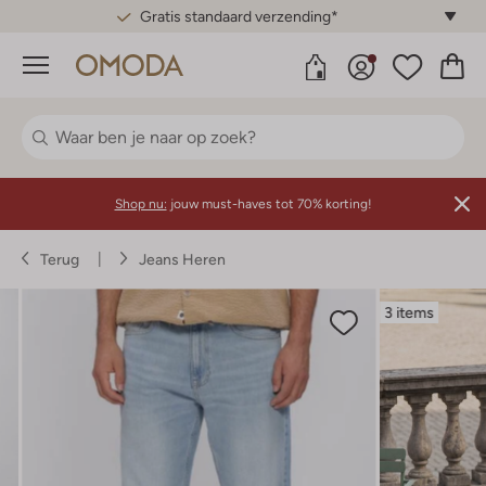
Gratis standaard verzending*
Menu
Shop nu:
jouw must-haves tot 70% korting!
Terug
Jeans Heren
3 items