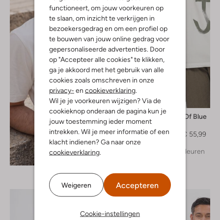
functioneert, om jouw voorkeuren op
te slaan, om inzicht te verkrijgen in
bezoekersgedrag en om een profiel op
te bouwen van jouw online gedrag voor
gepersonaliseerde advertenties. Door
op "Accepteer alle cookies" te klikken,
ga je akkoord met het gebruik van alle
cookies zoals omschreven in onze
privacy-
en
cookieverklaring
.
Wil je je voorkeuren wijzigen? Via de
-20%
cookieknop onderaan de pagina kun je
Butcher Of Blue
jouw toestemming ieder moment
T-shirt
intrekken. Wil je meer informatie of een
€ 69,99
€ 55,99
klacht indienen? Ga naar onze
+ meer kleuren
cookieverklaring
.
Ontdek de look
Accepteren
Weigeren
Cookie-instellingen