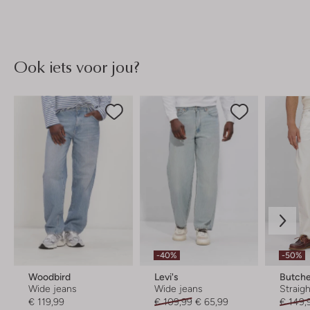
Ook iets voor jou?
-40%
-50%
Woodbird
Levi's
Butche
Wide jeans
Wide jeans
Straigh
€ 119,99
€ 109,99
€ 65,99
€ 149,