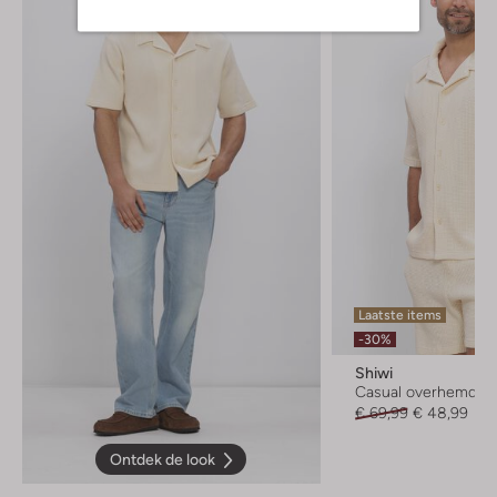
Laatste items
-30%
Shiwi
Casual overhemd
€ 69,99
€ 48,99
Ontdek de look