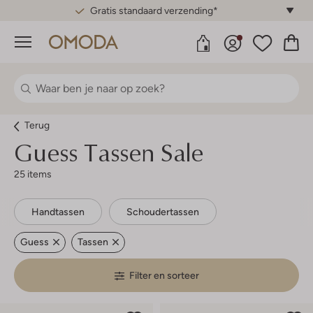
Gratis standaard verzending*
Menu
Terug
Guess Tassen Sale
25 items
Handtassen
Schoudertassen
Guess
Tassen
Filter en sorteer