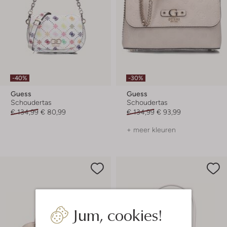
-40%
-30%
Guess
Guess
Schoudertas
Schoudertas
€ 134,99
€ 80,99
€ 134,99
€ 93,99
+ meer kleuren
Jum, cookies!