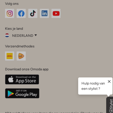
Volg ons
Omoda
Omoda
Omoda
Omoda
Omoda
Kies je land
Instagram
Facebook
TikTok
LinkedIn
YouTube
NEDERLAND
Kies
Verzendmethodes
je
Sluit
land
Nederland
België
(Nederlands)
Download onze Omoda app
Belgique
(Français)
Deutschland