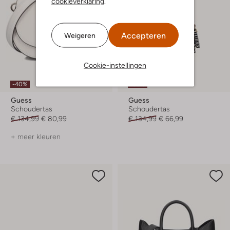
cookieverklaring
.
Accepteren
Weigeren
Cookie-instellingen
-40%
-50%
Guess
Guess
Schoudertas
Schoudertas
€ 134,99
€ 80,99
€ 134,99
€ 66,99
+ meer kleuren