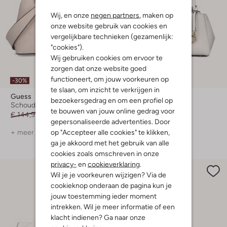
Wij, en onze
negen partners
, maken op
onze website gebruik van cookies en
vergelijkbare technieken (gezamenlijk:
"cookies").
Wij gebruiken cookies om ervoor te
zorgen dat onze website goed
functioneert, om jouw voorkeuren op
-30%
-40%
te slaan, om inzicht te verkrijgen in
Guess
Guess
bezoekersgedrag en om een profiel op
Schoudertas
Schoudertas
te bouwen van jouw online gedrag voor
€ 144,99
€ 100,99
€ 144,99
€ 86,99
gepersonaliseerde advertenties. Door
op "Accepteer alle cookies" te klikken,
+ meer kleuren
+ meer kleuren
ga je akkoord met het gebruik van alle
cookies zoals omschreven in onze
privacy-
en
cookieverklaring
.
Wil je je voorkeuren wijzigen? Via de
cookieknop onderaan de pagina kun je
jouw toestemming ieder moment
intrekken. Wil je meer informatie of een
klacht indienen? Ga naar onze