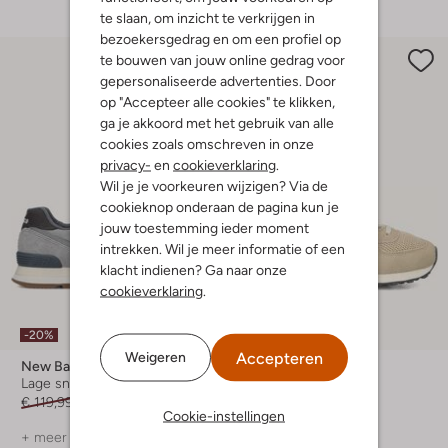
te slaan, om inzicht te verkrijgen in
bezoekersgedrag en om een profiel op
te bouwen van jouw online gedrag voor
gepersonaliseerde advertenties. Door
op "Accepteer alle cookies" te klikken,
ga je akkoord met het gebruik van alle
cookies zoals omschreven in onze
privacy-
en
cookieverklaring
.
Wil je je voorkeuren wijzigen? Via de
cookieknop onderaan de pagina kun je
jouw toestemming ieder moment
intrekken. Wil je meer informatie of een
klacht indienen? Ga naar onze
cookieverklaring
.
-20%
-20%
Accepteren
Weigeren
New Balance
New Balance
Lage sneakers
Lage sneakers
€ 119,99
€ 95,99
€ 119,99
€ 95,99
Cookie-instellingen
+ meer kleuren
+ meer kleuren