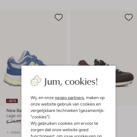
Jum, cookies!
Wij, en onze
negen partners
, maken op
-40%
-20%
onze website gebruik van cookies en
vergelijkbare technieken (gezamenlijk:
New Balance
New Balance
Lage sneakers
Lage sneakers
"cookies").
€ 74,99
€ 44,99
€ 119,99
€ 95,99
Wij gebruiken cookies om ervoor te
zorgen dat onze website goed
+ meer kleuren
+ meer kleuren
functioneert, om jouw voorkeuren op