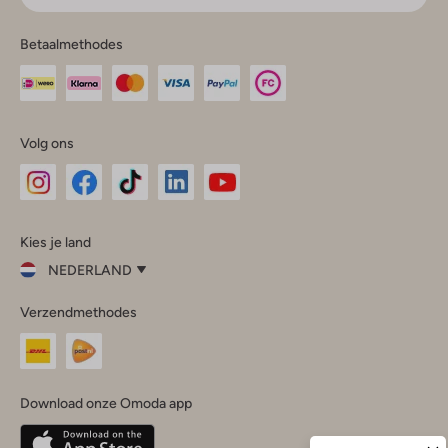
Betaalmethodes
Volg ons
Omoda
Omoda
Omoda
Omoda
Omoda
Kies je land
Instagram
Facebook
TikTok
LinkedIn
YouTube
NEDERLAND
Kies
Verzendmethodes
je
Sluit
land
Nederland
België
(Nederlands)
Download onze Omoda app
Belgique
(Français)