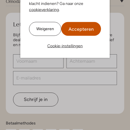
Omoda
klacht indienen? Ga naar onze
cookieverklaring
.
Let's keep in touch!
Accepteren
Weigeren
Blijf op de hoogte van de nieuwste items en exclusieve
deals, speciaal voor jou. Schrijf je in voor de nieuwsbrief
en maak kans op € 150,- shoptegoed.
Cookie-instellingen
Schrijf je in
Betaalmethodes