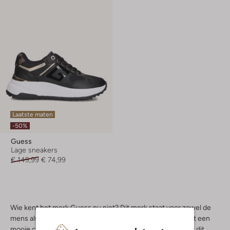
Laatste maten
-50%
Guess
Lage sneakers
€ 149,99
€ 74,99
Wie kent het merk Guess nu niet? Dit merk staat voor zowel de
mens als de natuur. Het bekende Amerikaanse merk heeft een
mooie collectie sneakers geproduceerd en natuurlijk mag dit