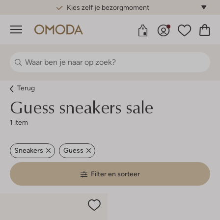
Kies zelf je bezorgmoment
Menu
Terug
Guess sneakers sale
1 item
Sneakers
Guess
Filter en sorteer