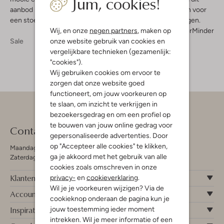
Jum, cookies!
aanbod niet ontbreken bij Omoda. Ga ook voor comfort en voor
een stoere stijl door een van deze Guess sneakers te dragen.
Wij, en onze
negen partners
, maken op
Meer
Minder
onze website gebruik van cookies en
Sale
vergelijkbare technieken (gezamenlijk:
"cookies").
Wij gebruiken cookies om ervoor te
zorgen dat onze website goed
functioneert, om jouw voorkeuren op
te slaan, om inzicht te verkrijgen in
bezoekersgedrag en om een profiel op
te bouwen van jouw online gedrag voor
Contact
gepersonaliseerde advertenties. Door
op "Accepteer alle cookies" te klikken,
Maandag - Vrijdag 09:00 - 19:00 uur
ga je akkoord met het gebruik van alle
Zaterdag 09:00 - 17:00 uur
cookies zoals omschreven in onze
Klantenservice
privacy-
en
cookieverklaring
.
Wil je je voorkeuren wijzigen? Via de
Account
cookieknop onderaan de pagina kun je
Inspiratie
jouw toestemming ieder moment
intrekken. Wil je meer informatie of een