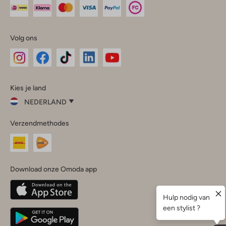
Volg ons
Omoda
Omoda
Omoda
Omoda
Omoda
Kies je land
Instagram
Facebook
TikTok
LinkedIn
YouTube
NEDERLAND
Kies
Verzendmethodes
je
Sluit
land
Nederland
België
(Nederlands)
Download onze Omoda app
Belgique
(Français)
Deutschland